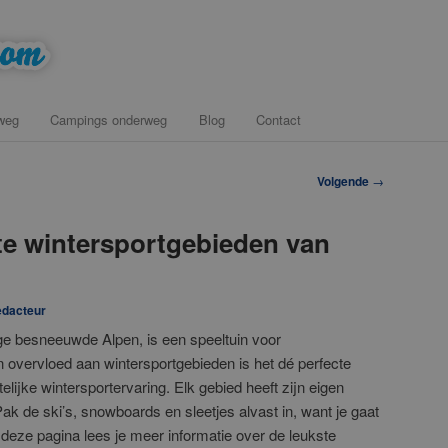
onderweg voor een tussenstop
com
weg
Campings onderweg
Blog
Contact
Volgende
→
ste wintersportgebieden van
dacteur
oge besneeuwde Alpen, is een speeltuin voor
n overvloed aan wintersportgebieden is het dé perfecte
ijke wintersportervaring. Elk gebied heeft zijn eigen
k de ski’s, snowboards en sleetjes alvast in, want je gaat
 deze pagina lees je meer informatie over de leukste