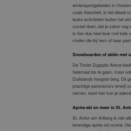
wintersportgebieden in Oostenr
zoals Nassfeld, is het ideaal 
leuke activiteiten buiten het 
zoveel doen, dat je zeker nog 
is hier dus heel leuk met kids v
vinden die bij hem of haar past
Snowboarden of skiën met uit
De Tiroler Zugspitz Arena bied
helemaal los te gaan, maar oo
Duitslands hoogste berg. Dit ge
prachtige panorama’s terwijl z
nemen, want hier kun je adem
Après-ski en meer in St. An
St. Anton am Arlberg is niet a
levendige après-ski scene. Het