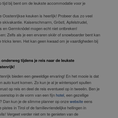
op tijd bij bent om de leukste accommodatie voor je
e Oostenrijkse keuken is heerlijk! Probeer dus zo veel
je skivakantie. Kaiserschmarrn, Gröstl, Apfelstrudel,
s en Germknödel mogen echt niet ontbreken!
n: Zelfs als je een ervaren skiër of snowboarder bent kan
we tricks leren. Het kan geen kwaad om je vaardigheden bij
onderweg tijdens je reis naar de leukste
tenrijk!
enrijk bieden een geweldige ervaring! En het mooie is dat
en auto kunt komen. Zo kun je al je wintersport spullen
st op reis en deel de reis eventueel op in tweeën. Ben je
ssenstop in de vorm van een fijn
hotel
, een gezellige
? Dan kun je de slimme planner op onze
website
eens
pistes in Tirol of de familievriendelijke hellingen in
 wils! Vergeet verder niet om te genieten van de