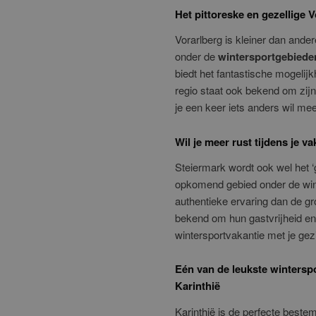
Het pittoreske en gezellige 
Vorarlberg is kleiner dan ande
onder de
wintersportgebieden
biedt het fantastische mogelij
regio staat ook bekend om zij
je een keer iets anders wil me
Wil je meer rust tijdens je 
Steiermark wordt ook wel het ‘
opkomend gebied onder de win
authentieke ervaring dan de g
bekend om hun gastvrijheid en p
wintersportvakantie met je gezi
Eén van de leukste winterspo
Karinthië
Karinthië is de perfecte beste