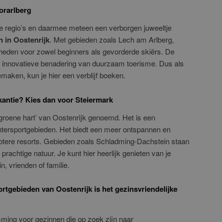
Vorarlberg
re regio’s en daarmee meteen een verborgen juweeltje
 in Oostenrijk
. Met gebieden zoals Lech am Arlberg,
kheden voor zowel beginners als gevorderde skiërs. De
n innovatieve benadering van duurzaam toerisme. Dus als
emaken, kun je hier een verblijf boeken.
vakantie? Kies dan voor Steiermark
groene hart’ van Oostenrijk genoemd. Het is een
tersportgebieden. Het biedt een meer ontspannen en
rotere resorts. Gebieden zoals Schladming-Dachstein staan
rachtige natuur. Je kunt hier heerlijk genieten van je
n, vrienden of familie.
rtgebieden van Oostenrijk is het gezinsvriendelijke
mming voor gezinnen die op zoek zijn naar