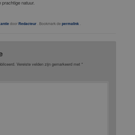
 prachtige natuur.
antie
door
Redacteur
. Bookmark de
permalink
.
e
bliceerd.
Vereiste velden zijn gemarkeerd met
*