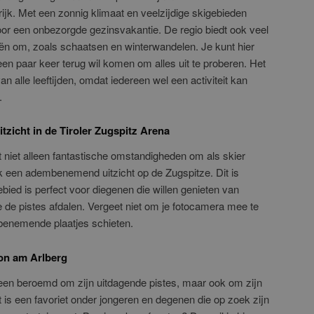
ijk. Met een zonnig klimaat en veelzijdige skigebieden
voor een onbezorgde gezinsvakantie. De regio biedt ook veel
skiën om, zoals schaatsen en winterwandelen. Je kunt hier
een paar keer terug wil komen om alles uit te proberen. Het
an alle leeftijden, omdat iedereen wel een activiteit kan
.
zicht in de Tiroler Zugspitz Arena
t niet alleen fantastische omstandigheden om als skier
k een adembenemend uitzicht op de Zugspitze. Dit is
bied is perfect voor diegenen die willen genieten van
e de pistes afdalen. Vergeet niet om je fotocamera mee te
benemende plaatjes schieten.
ton am Arlberg
lleen beroemd om zijn uitdagende pistes, maar ook om zijn
 is een favoriet onder jongeren en degenen die op zoek zijn