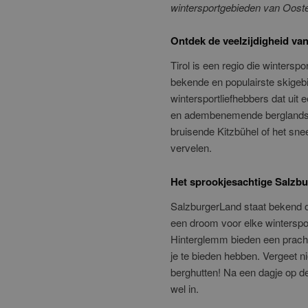
wintersportgebieden van Ooste
Ontdek de veelzijdigheid van
Tirol is een regio die wintersp
bekende en populairste skigebi
wintersportliefhebbers dat uit e
en adembenemende berglandsch
bruisende Kitzbühel of het sne
vervelen.
Het sprookjesachtige Salzbu
SalzburgerLand staat bekend om
een droom voor elke winterspo
Hinterglemm bieden een pracht
je te bieden hebben. Vergeet ni
berghutten! Na een dagje op de
wel in.