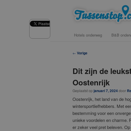
Spring
vind hotels, campings en b&b 
naar
de
Tussenstop .
primaire
Hoofdmenu
Hotels onderweg
B&B onder
inhoud
Berichtnavigatie
←
Vorige
Dit zijn de leuk
Oostenrijk
Geplaatst op
januari 7, 2024
door
Re
Oostenrijk, het land van de h
wintersportliefhebbers. Met ee
bestemming voor een onvergetel
unieke voordelen en charme. Pa
er zeker veel pret beleven. Op