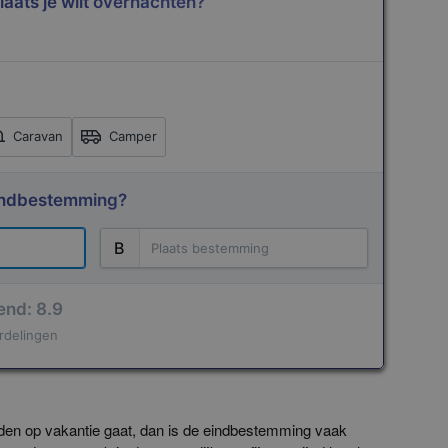
plaats je wilt overnachten?
Caravan
Camper
 eindbestemming?
B
end: 8.9
rdelingen
Terms of use
© 1987–2026 HERE
uiden op vakantie gaat, dan is de eindbestemming vaak