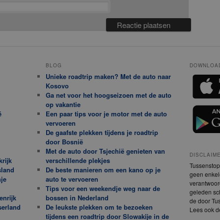
BLOG
DOWNLOAD
Unieke roadtrip maken? Met de auto naar
Kosovo
Ga net voor het hoogseizoen met de auto
op vakantie
ë
Een paar tips voor je motor met de auto
vervoeren
De gaafste plekken tijdens je roadtrip
door Bosnië
Met de auto door Tsjechië genieten van
DISCLAIM
rijk
verschillende plekjes
Tussenstop.
sland
De beste manieren om een kano op je
geen enkele
je
auto te vervoeren
verantwoor
Tips voor een weekendje weg naar de
geleden sch
enrijk
bossen in Nederland
de door Tus
serland
De leukste plekken om te bezoeken
Lees ook 
tijdens een roadtrip door Slowakije in de