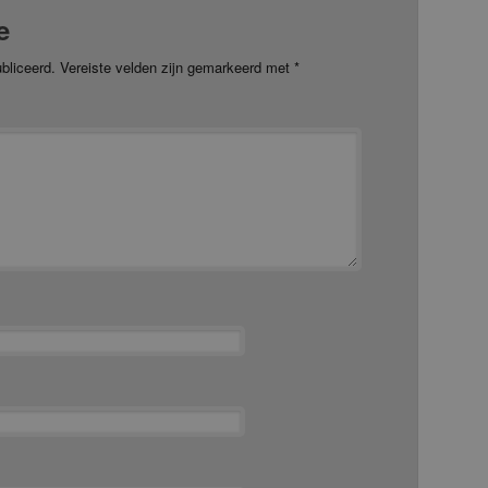
e
bliceerd.
Vereiste velden zijn gemarkeerd met
*