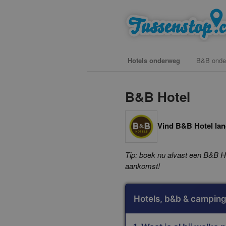
Spring
vind hotels, campings en b&b 
naar
de
primaire
Hoofdmenu
inhoud
Hotels onderweg
B&B onde
Tussenstop .
B&B Hotel
Vind B&B Hotel lan
Tip: boek nu alvast een B&B H
aankomst!
Hotels, b&b & camping