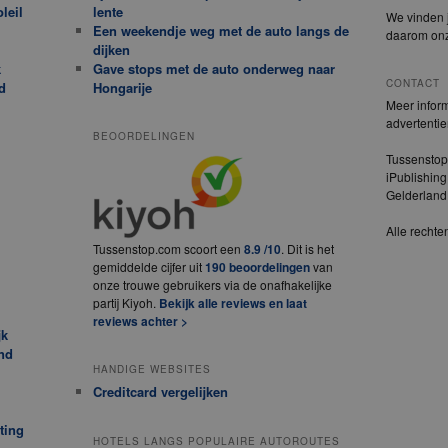
leil
lente
We vinden j
Een weekendje weg met de auto langs de
daarom on
dijken
k
Gave stops met de auto onderweg naar
CONTACT
d
Hongarije
Meer inform
advertenti
BEOORDELINGEN
Tussenstop
iPublishing
Gelderlan
Alle recht
Tussenstop.com scoort een
8.9 /10
. Dit is het
gemiddelde cijfer uit
190 beoordelingen
van
onze trouwe gebruikers via de onafhakelijke
partij Kiyoh.
Bekijk alle reviews en laat
reviews achter >
jk
nd
HANDIGE WEBSITES
Creditcard vergelijken
ting
HOTELS LANGS POPULAIRE AUTOROUTES