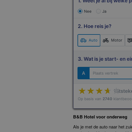
1. Weet je al bij welke 
Nee
Ja
2. Hoe reis je?
Auto
Motor
3. Wat is je start- en
A
Uitstek
Op basis van
2740
klantbeoo
B&B Hotel voor onderweg
Als je met de auto naar het z