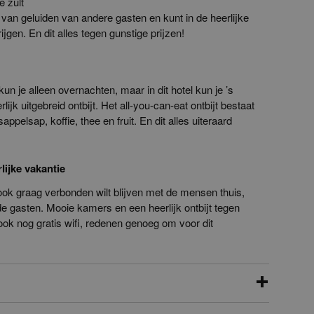
e zult
van geluiden van andere gasten en kunt in de heerlijke
gen. En dit alles tegen gunstige prijzen!
n je alleen overnachten, maar in dit hotel kun je ’s
ijk uitgebreid ontbijt. Het all-you-can-eat ontbijt bestaat
ppelsap, koffie, thee en fruit. En dit alles uiteraard
lijke vakantie
ook graag verbonden wilt blijven met de mensen thuis,
 de gasten. Mooie kamers en een heerlijk ontbijt tegen
ook nog gratis wifi, redenen genoeg om voor dit