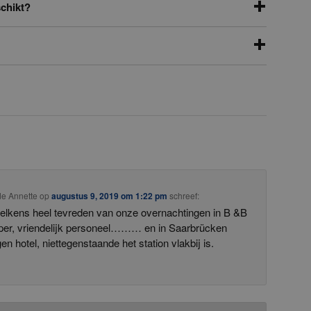
chikt?
e Annette
op
augustus 9, 2019 om 1:22 pm
schreef:
telkens heel tevreden van onze overnachtingen in B &B
oper, vriendelijk personeel……… en in Saarbrücken
gen hotel, niettegenstaande het station vlakbij is.