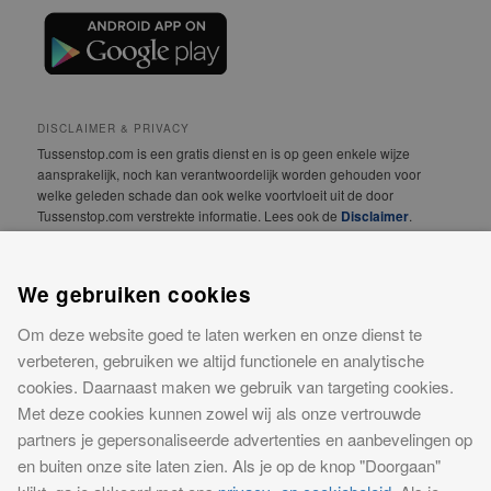
DISCLAIMER & PRIVACY
Tussenstop.com is een gratis dienst en is op geen enkele wijze
aansprakelijk, noch kan verantwoordelijk worden gehouden voor
welke geleden schade dan ook welke voortvloeit uit de door
Tussenstop.com verstrekte informatie. Lees ook de
Disclaimer
.
We vinden jouw privacy erg belangrijk! Lees daarom
onze
Privacyverklaring
.
We gebruiken cookies
Om deze website goed te laten werken en onze dienst te
CONTACT
verbeteren, gebruiken we altijd functionele en analytische
Meer informatie over onze website of advertentiemogelijkheden?
Neem contact op
cookies. Daarnaast maken we gebruik van targeting cookies.
Met deze cookies kunnen zowel wij als onze vertrouwde
Tussenstop.com is een concept van iPublishing. iPublishing is
partners je gepersonaliseerde advertenties en aanbevelingen op
ingeschreven bij KVK Midden-Gelderland onder nummer 09145264
en buiten onze site laten zien. Als je op de knop "Doorgaan"
0000.