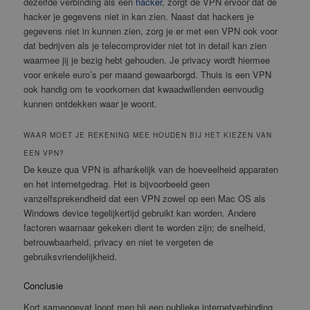
dezelfde verbinding als een
hacker
, zorgt de VPN ervoor dat de
hacker je gegevens niet in kan zien. Naast dat hackers je
gegevens niet in kunnen zien, zorg je er met een VPN ook voor
dat bedrijven als je telecomprovider niet tot in detail kan zien
waarmee jij je bezig hebt gehouden. Je privacy wordt hiermee
voor enkele euro’s per maand gewaarborgd. Thuis is een VPN
ook handig om te voorkomen dat kwaadwillenden eenvoudig
kunnen ontdekken waar je woont.
WAAR MOET JE REKENING MEE HOUDEN BIJ HET KIEZEN VAN
EEN VPN?
De keuze qua VPN is afhankelijk van de hoeveelheid apparaten
en het internetgedrag. Het is bijvoorbeeld geen
vanzelfsprekendheid dat een VPN zowel op een Mac OS als
Windows device tegelijkertijd gebruikt kan worden. Andere
factoren waarnaar gekeken dient te worden zijn; de snelheid,
betrouwbaarheid, privacy en niet te vergeten de
gebruiksvriendelijkheid.
Conclusie
Kort samengevat loopt men bij een publieke internetverbinding