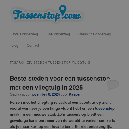
Spring
Spring
vind hotels, campings en b&b onderweg voor een tussenstop
naar
naar
de
de
primaire
secundaire
Tussenstop .com
Hoofdmenu
inhoud
inhoud
Hotels onderweg
B&B onderweg
Campings onderweg
Blog
Contact
TAGARCHIEF:
STEDEN TUSSENSTOP VLIEGTUIG
Beste steden voor een tussenstop
met een vliegtuig in 2025
Geplaatst op
november 6, 2024
door
Kasper
Reizen met het vliegtuig is vaak al een avontuur op zich,
vooral wanneer je een lange vlucht hebt en een
tussenstop
maakt in een nieuwe stad. Zo’n tussenstop biedt een
geweldige kans om meer van de wereld te verkennen, zelfs
als je maar kort op een locatie bent. En niet onbelangrijk: