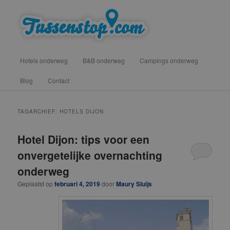
Spring
Spring
vind hotels, campings en b&b onderweg voor een tussenstop
naar
naar
de
de
primaire
secundaire
Tussenstop .com
Hoofdmenu
inhoud
inhoud
Hotels onderweg
B&B onderweg
Campings onderweg
Blog
Contact
TAGARCHIEF:
HOTELS DIJON
Hotel Dijon: tips voor een
onvergetelijke overnachting
onderweg
Geplaatst op
februari 4, 2019
door
Maury Sluijs