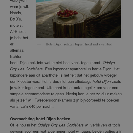
verblijven
waar je wil.
Hotels,
B&B’s,
motels,
AirBnb’s,
je hebt het
er
Hotel Dijon: relaxen bij een hotel met zwembad
allemaal.
Echter
heeft Dijon ook iets wat je niet heel vaak tegen komt:
Odalys
City Les Cordeliers
. Een bijzonder aparthotel in hartje Dijon. Het
bijzondere aan dit aparthotel is het feit dat het gebouw vroeger
een klooster was. Het is dus niet een alledaags
hotel Dijon
zoals
je vaker tegen komt. Uiteraard is het ook mogelijk om voor een
simpele accommodatie te gaan. Hierbij kan je het zo duur maken
als je zelf wil. Tweepersoonskamers zijn bijvoorbeeld te boeken
vanaf zo’n €40 per nacht.
Overnachting hotel Dijon boeken
Of je nou in het
Odalys City Les Cordeliers
wil verblijven of toch
gewoon voor een wat algemener hotel wil gaan, beiden opties zijn