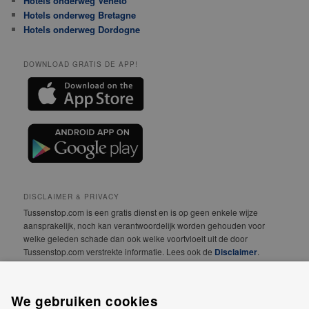
Hotels onderweg Veneto
Hotels onderweg Bretagne
Hotels onderweg Dordogne
DOWNLOAD GRATIS DE APP!
DISCLAIMER & PRIVACY
Tussenstop.com is een gratis dienst en is op geen enkele wijze
aansprakelijk, noch kan verantwoordelijk worden gehouden voor
welke geleden schade dan ook welke voortvloeit uit de door
Tussenstop.com verstrekte informatie. Lees ook de
Disclaimer
.
We vinden jouw privacy erg belangrijk! Lees daarom
onze
Privacyverklaring
.
We gebruiken cookies