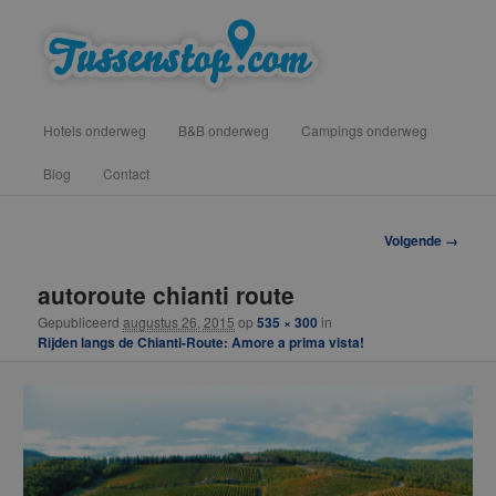
Spring
vind hotels, campings en b&b onderweg voor een tussenstop
naar
de
primaire
Tussenstop .com
Hoofdmenu
inhoud
Hotels onderweg
B&B onderweg
Campings onderweg
Blog
Contact
Afbeeldingsnavigatie
Volgende →
autoroute chianti route
Gepubliceerd
augustus 26, 2015
op
535 × 300
in
Rijden langs de Chianti-Route: Amore a prima vista!