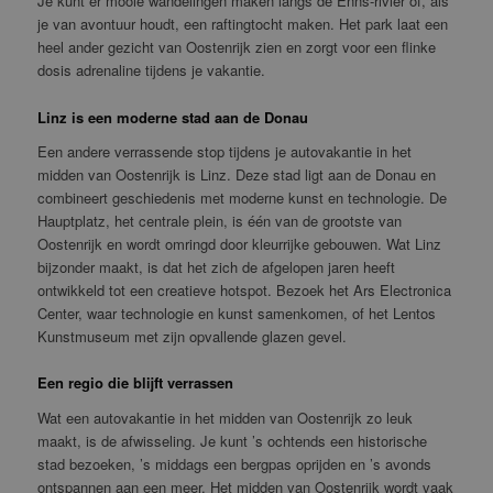
Je kunt er mooie wandelingen maken langs de Enns-rivier of, als
je van avontuur houdt, een raftingtocht maken. Het park laat een
heel ander gezicht van Oostenrijk zien en zorgt voor een flinke
dosis adrenaline tijdens je vakantie.
Linz is een moderne stad aan de Donau
Een andere verrassende stop tijdens je autovakantie in het
midden van Oostenrijk is Linz. Deze stad ligt aan de Donau en
combineert geschiedenis met moderne kunst en technologie. De
Hauptplatz, het centrale plein, is één van de grootste van
Oostenrijk en wordt omringd door kleurrijke gebouwen. Wat Linz
bijzonder maakt, is dat het zich de afgelopen jaren heeft
ontwikkeld tot een creatieve hotspot. Bezoek het Ars Electronica
Center, waar technologie en kunst samenkomen, of het Lentos
Kunstmuseum met zijn opvallende glazen gevel.
Een regio die blijft verrassen
Wat een autovakantie in het midden van Oostenrijk zo leuk
maakt, is de afwisseling. Je kunt ’s ochtends een historische
stad bezoeken, ’s middags een bergpas oprijden en ’s avonds
ontspannen aan een meer. Het midden van Oostenrijk wordt vaak