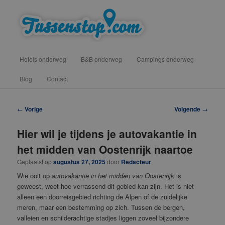
Spring
vind hotels, campings en b&b onderweg voor een tussenstop
naar
de
primaire
Tussenstop .com
Hoofdmenu
inhoud
Hotels onderweg
B&B onderweg
Campings onderweg
Blog
Contact
Berichtnavigatie
←
Vorige
Volgende
→
Hier wil je tijdens je autovakantie in
het midden van Oostenrijk naartoe
Geplaatst op
augustus 27, 2025
door
Redacteur
Wie ooit op
autovakantie in het midden van Oostenrijk
is
geweest, weet hoe verrassend dit gebied kan zijn. Het is niet
alleen een doorreisgebied richting de Alpen of de zuidelijke
meren, maar een bestemming op zich. Tussen de bergen,
valleien en schilderachtige stadjes liggen zoveel bijzondere