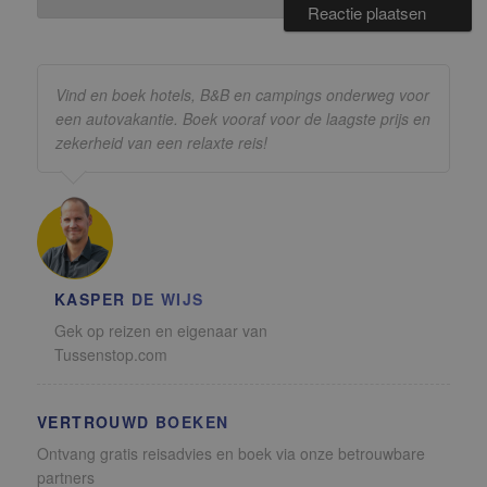
Vind en boek hotels, B&B en campings onderweg voor
een autovakantie. Boek vooraf voor de laagste prijs en
zekerheid van een relaxte reis!
KASPER DE WIJS
Gek op reizen en eigenaar van
Tussenstop.com
VERTROUWD BOEKEN
Ontvang gratis reisadvies en boek via onze betrouwbare
partners