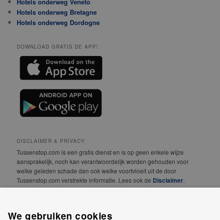
Hotels onderweg Veneto
Hotels onderweg Bretagne
Hotels onderweg Dordogne
DOWNLOAD GRATIS DE APP!
DISCLAIMER & PRIVACY
Tussenstop.com is een gratis dienst en is op geen enkele wijze
aansprakelijk, noch kan verantwoordelijk worden gehouden voor
welke geleden schade dan ook welke voortvloeit uit de door
Tussenstop.com verstrekte informatie. Lees ook de
Disclaimer
.
We vinden jouw privacy erg belangrijk! Lees daarom
onze
Privacyverklaring
.
We gebruiken cookies