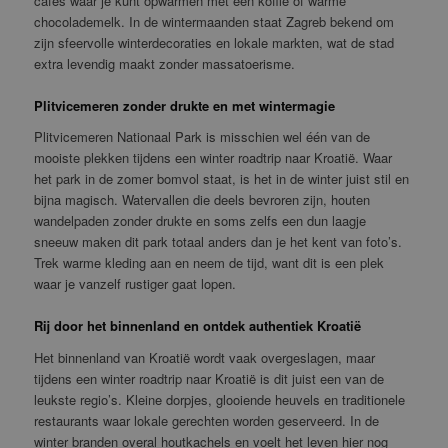
cafés waar je kunt opwarmen met een koffie of warme
chocolademelk. In de wintermaanden staat Zagreb bekend om
zijn sfeervolle winterdecoraties en lokale markten, wat de stad
extra levendig maakt zonder massatoerisme.
Plitvicemeren zonder drukte en met wintermagie
Plitvicemeren Nationaal Park is misschien wel één van de
mooiste plekken tijdens een winter roadtrip naar Kroatië. Waar
het park in de zomer bomvol staat, is het in de winter juist stil en
bijna magisch. Watervallen die deels bevroren zijn, houten
wandelpaden zonder drukte en soms zelfs een dun laagje
sneeuw maken dit park totaal anders dan je het kent van foto’s.
Trek warme kleding aan en neem de tijd, want dit is een plek
waar je vanzelf rustiger gaat lopen.
Rij door het binnenland en ontdek authentiek Kroatië
Het binnenland van Kroatië wordt vaak overgeslagen, maar
tijdens een winter roadtrip naar Kroatië is dit juist een van de
leukste regio’s. Kleine dorpjes, glooiende heuvels en traditionele
restaurants waar lokale gerechten worden geserveerd. In de
winter branden overal houtkachels en voelt het leven hier nog