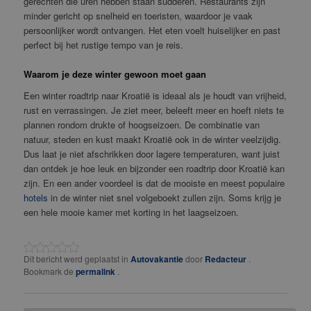
gerechten die uren hebben staan sudderen. Restaurants zijn
minder gericht op snelheid en toeristen, waardoor je vaak
persoonlijker wordt ontvangen. Het eten voelt huiselijker en past
perfect bij het rustige tempo van je reis.
Waarom je deze winter gewoon moet gaan
Een winter roadtrip naar Kroatië is ideaal als je houdt van vrijheid,
rust en verrassingen. Je ziet meer, beleeft meer en hoeft niets te
plannen rondom drukte of hoogseizoen. De combinatie van
natuur, steden en kust maakt Kroatië ook in de winter veelzijdig.
Dus laat je niet afschrikken door lagere temperaturen, want juist
dan ontdek je hoe leuk en bijzonder een roadtrip door Kroatië kan
zijn. En een ander voordeel is dat de mooiste en meest populaire
hotels
in de winter niet snel volgeboekt zullen zijn. Soms krijg je
een hele mooie kamer met korting in het laagseizoen.
Dit bericht werd geplaatst in
Autovakantie
door
Redacteur
.
Bookmark de
permalink
.