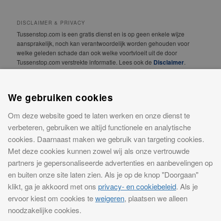
DISCLAIMER & PRIVACY
Tussenstop.com is een gratis dienst en is op geen enkele wijze
aansprakelijk, noch kan verantwoordelijk worden gehouden voor
welke geleden schade dan ook welke voortvloeit uit de door
Tussenstop.com verstrekte informatie. Lees ook de
Disclaimer
.
We vinden jouw privacy erg belangrijk! Lees daarom
onze
Privacyverklaring
.
We gebruiken cookies
Om deze website goed te laten werken en onze dienst te
CONTACT
verbeteren, gebruiken we altijd functionele en analytische
Meer informatie over onze website of advertentiemogelijkheden?
Neem contact op
cookies. Daarnaast maken we gebruik van targeting cookies.
Met deze cookies kunnen zowel wij als onze vertrouwde
Tussenstop.com is een concept van iPublishing. iPublishing is
partners je gepersonaliseerde advertenties en aanbevelingen op
ingeschreven bij KVK Midden-Gelderland onder nummer 09145264
en buiten onze site laten zien. Als je op de knop "Doorgaan"
0000.
klikt, ga je akkoord met ons
privacy- en cookiebeleid
. Als je
Alle rechten voorbehouden, iPublishing, 2018
ervoor kiest om cookies te
weigeren
, plaatsen we alleen
noodzakelijke cookies.