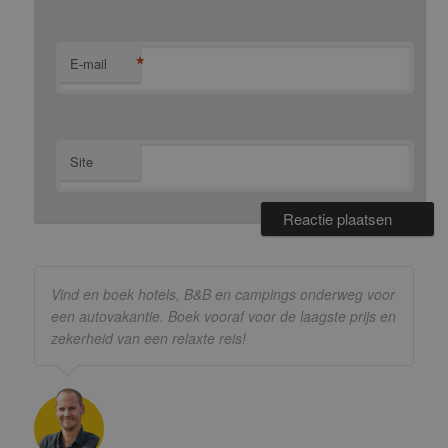
*
E-mail
Site
Vind en boek hotels, B&B en campings onderweg voor
een autovakantie. Boek vooraf voor de laagste prijs en
zekerheid van een relaxte reis!