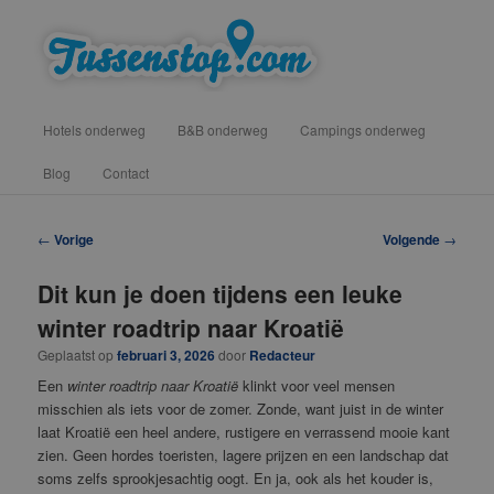
Spring
vind hotels, campings en b&b onderweg voor een tussenstop
naar
de
primaire
Tussenstop .com
Hoofdmenu
inhoud
Hotels onderweg
B&B onderweg
Campings onderweg
Blog
Contact
Berichtnavigatie
←
Vorige
Volgende
→
Dit kun je doen tijdens een leuke
winter roadtrip naar Kroatië
Geplaatst op
februari 3, 2026
door
Redacteur
Een
winter roadtrip naar Kroatië
klinkt voor veel mensen
misschien als iets voor de zomer. Zonde, want juist in de winter
laat Kroatië een heel andere, rustigere en verrassend mooie kant
zien. Geen hordes toeristen, lagere prijzen en een landschap dat
soms zelfs sprookjesachtig oogt. En ja, ook als het kouder is,