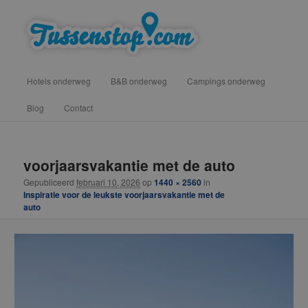
Spring
vind hotels, campings en b&b onderweg voor een tussenstop
naar
de
primaire
Tussenstop .com
Hoofdmenu
inhoud
Hotels onderweg
B&B onderweg
Campings onderweg
Blog
Contact
Afbeeldingsnavigatie
voorjaarsvakantie met de auto
Gepubliceerd
februari 10, 2026
op
1440 × 2560
in
Inspiratie voor de leukste voorjaarsvakantie met de
auto