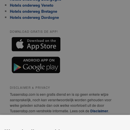
Hotels onderweg Veneto
Hotels onderweg Bretagne
Hotels onderweg Dordogne
DOWNLOAD GRATIS DE APP!
DISCLAIMER & PRIVACY
Tussenstop.com is een gratis dienst en is op geen enkele wijze
aansprakelijk, noch kan verantwoordelijk worden gehouden voor
welke geleden schade dan ook welke voortvloeit uit de door
Tussenstop.com verstrekte informatie. Lees ook de
Disclaimer
.
We vinden jouw privacy erg belangrijk! Lees daarom
onze
Privacyverklaring
.