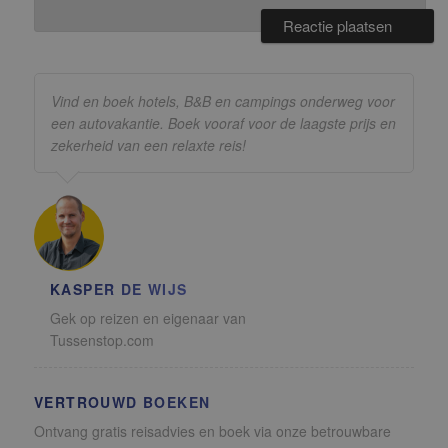
Vind en boek hotels, B&B en campings onderweg voor
een autovakantie. Boek vooraf voor de laagste prijs en
zekerheid van een relaxte reis!
KASPER DE WIJS
Gek op reizen en eigenaar van
Tussenstop.com
VERTROUWD BOEKEN
Ontvang gratis reisadvies en boek via onze betrouwbare