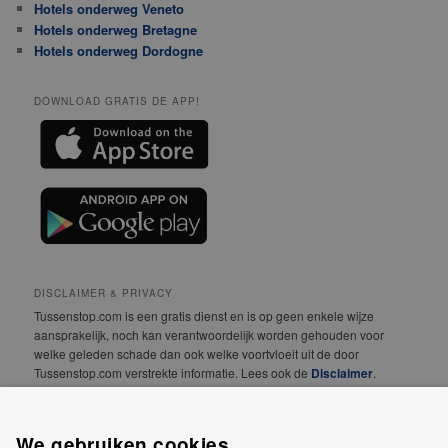
Hotels onderweg Veneto
Hotels onderweg Bretagne
Hotels onderweg Dordogne
DOWNLOAD GRATIS DE APP!
DISCLAIMER & PRIVACY
Tussenstop.com is een gratis dienst en is op geen enkele wijze
aansprakelijk, noch kan verantwoordelijk worden gehouden voor
welke geleden schade dan ook welke voortvloeit uit de door
Tussenstop.com verstrekte informatie. Lees ook de
Disclaimer
.
We vinden jouw privacy erg belangrijk! Lees daarom
onze
Privacyverklaring
.
We gebruiken cookies