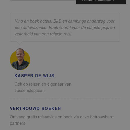
Vind en boek hotels, B&B en campings onderweg voor
een autovakantie. Boek vooraf voor de laagste prijs en
zekerheid van een relaxte reis!
KASPER DE WIJS
Gek op reizen en eigenaar van
Tussenstop.com
VERTROUWD BOEKEN
Ontvang gratis reisadvies en boek via onze betrouwbare
partners