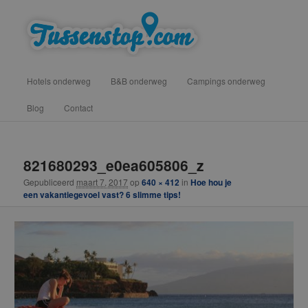
Spring
vind hotels, campings en b&b onderweg voor een tussenstop
naar
de
primaire
Tussenstop .com
Hoofdmenu
inhoud
Hotels onderweg
B&B onderweg
Campings onderweg
Blog
Contact
Afbeeldingsnavigatie
821680293_e0ea605806_z
Gepubliceerd
maart 7, 2017
op
640 × 412
in
Hoe hou je
een vakantiegevoel vast? 6 slimme tips!