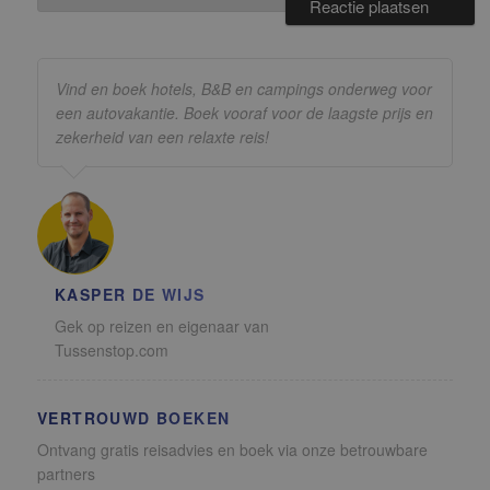
Vind en boek hotels, B&B en campings onderweg voor
een autovakantie. Boek vooraf voor de laagste prijs en
zekerheid van een relaxte reis!
KASPER DE WIJS
Gek op reizen en eigenaar van
Tussenstop.com
VERTROUWD BOEKEN
Ontvang gratis reisadvies en boek via onze betrouwbare
partners