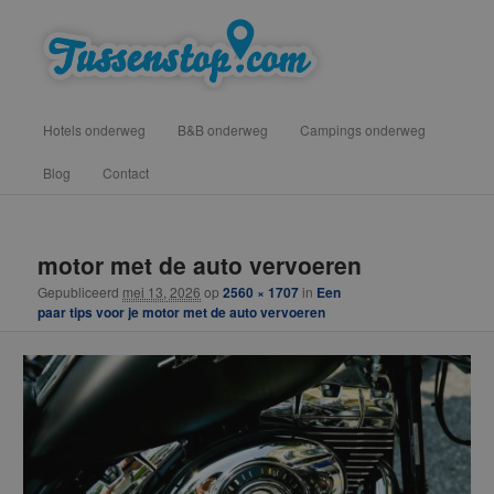
Spring
vind hotels, campings en b&b onderweg voor een tussenstop
naar
de
primaire
Tussenstop .com
Hoofdmenu
inhoud
Hotels onderweg
B&B onderweg
Campings onderweg
Blog
Contact
Afbeeldingsnavigatie
motor met de auto vervoeren
Gepubliceerd
mei 13, 2026
op
2560 × 1707
in
Een
paar tips voor je motor met de auto vervoeren