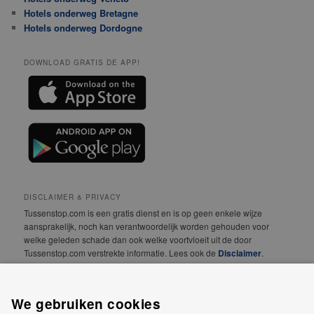
Hotels onderweg Bretagne
Hotels onderweg Dordogne
DOWNLOAD GRATIS DE APP!
DISCLAIMER & PRIVACY
Tussenstop.com is een gratis dienst en is op geen enkele wijze
aansprakelijk, noch kan verantwoordelijk worden gehouden voor
welke geleden schade dan ook welke voortvloeit uit de door
Tussenstop.com verstrekte informatie. Lees ook de
Disclaimer
.
We vinden jouw privacy erg belangrijk! Lees daarom
onze
Privacyverklaring
.
We gebruiken cookies