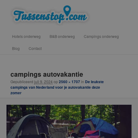
Spring
vind hotels, campings en b&b onderweg voor een tussenstop
naar
de
primaire
Tussenstop .com
Hoofdmenu
inhoud
Hotels onderweg
B&B onderweg
Campings onderweg
Blog
Contact
Afbeeldingsnavigatie
campings autovakantie
Gepubliceerd
juli 9, 2024
op
2560 × 1707
in
De leukste
campings van Nederland voor je autovakantie deze
zomer