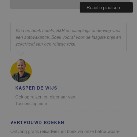
Vind en boek hotels, B&B en campings onderweg voor
een autovakantie. Boek vooraf voor de laagste prijs en
zekerheid van een relaxte reis!
KASPER DE WIJS
Gek op reizen en eigenaar van
Tussenstop.com
VERTROUWD BOEKEN
Ontvang gratis reisadvies en boek via onze betrouwbare