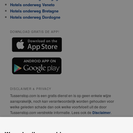
Hotels onderweg Veneto
Hotels onderweg Bretagne
Hotels onderweg Dordogne
DOWNLOAD GRATIS DE APP!
DISCLAIMER & PRIVACY
Tussenstop.com is een gratis dienst en is op geen enkele wijze
aansprakelijk, noch kan verantwoordelijk worden gehouden voor
welke geleden schade dan ook welke voortvloeit uit de door
Tussenstop.com verstrekte informatie. Lees ook de
Disclaimer
.
We vinden jouw privacy erg belangrijk! Lees daarom
onze
Privacyverklaring
.