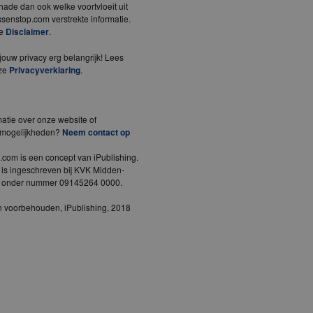
ade dan ook welke voortvloeit uit
senstop.com verstrekte informatie.
de
Disclaimer
.
ouw privacy erg belangrijk! Lees
ze
Privacyverklaring
.
atie over onze website of
emogelijkheden?
Neem contact op
.com is een concept van iPublishing.
 is ingeschreven bij KVK Midden-
d onder nummer 09145264 0000.
en voorbehouden, iPublishing, 2018