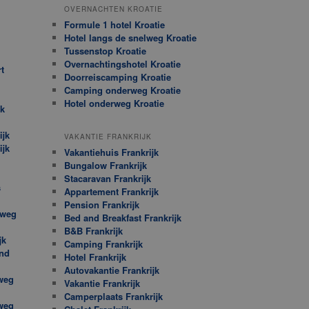
OVERNACHTEN KROATIE
Formule 1 hotel Kroatie
Hotel langs de snelweg Kroatie
Tussenstop Kroatie
Overnachtingshotel Kroatie
t
Doorreiscamping Kroatie
Camping onderweg Kroatie
Hotel onderweg Kroatie
jk
ijk
VAKANTIE FRANKRIJK
ijk
Vakantiehuis Frankrijk
Bungalow Frankrijk
Stacaravan Frankrijk
s
Appartement Frankrijk
Pension Frankrijk
rweg
Bed and Breakfast Frankrijk
B&B Frankrijk
jk
Camping Frankrijk
nd
Hotel Frankrijk
Autovakantie Frankrijk
weg
Vakantie Frankrijk
Camperplaats Frankrijk
weg