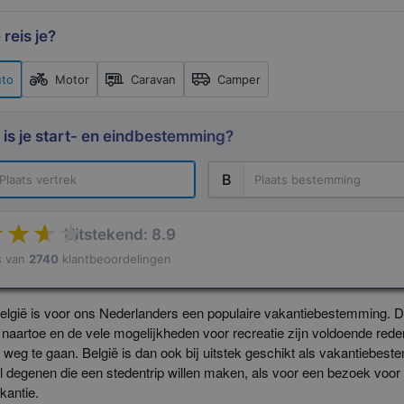
 reis je?
to
Motor
Caravan
Camper
 is je start- en eindbestemming?
B
Uitstekend: 8.9
s van
2740
klantbeoordelingen
Terms of use
© 1987–2
elgië is voor ons Nederlanders een populaire vakantiebestemming. De
er naartoe en de vele mogelijkheden voor recreatie zijn voldoende re
 weg te gaan. België is dan ook bij uitstek geschikt als vakantiebes
 degenen die een stedentrip willen maken, als voor een bezoek voor
kantie.