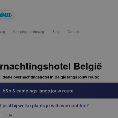
onderweg voor een tussenstop
weg
Campings onderweg
Blog
Contact
com
rnachtingshotel België
 ideale overnachtingshotel in België langs jouw route:
, b&b & campings langs jouw route
t je al bij welke plaats je wilt overnachten?
Ja