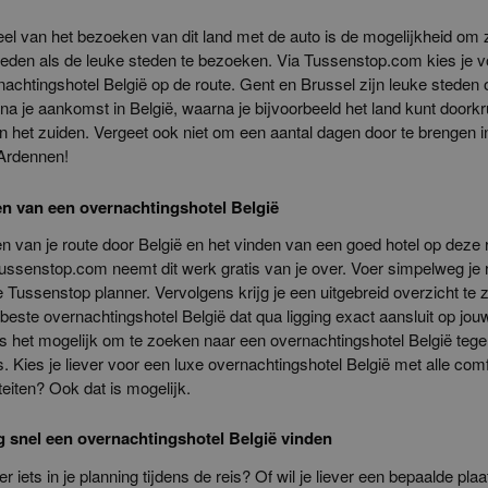
el van het bezoeken van dit land met de auto is de mogelijkheid om
eden als de leuke steden te bezoeken. Via Tussenstop.com kies je v
achtingshotel België op de route. Gent en Brussel zijn leuke steden 
a je aankomst in België, waarna je bijvoorbeeld het land kunt doorkr
an het zuiden. Vergeet ook niet om een aantal dagen door te brengen i
 Ardennen!
n van een overnachtingshotel België
n van je route door België en het vinden van een goed hotel op deze 
 Tussenstop.com neemt dit werk gratis van je over. Voer simpelweg je re
 Tussenstop planner. Vervolgens krijg je een uitgebreid overzicht te 
 beste overnachtingshotel België dat qua ligging exact aansluit op jou
is het mogelijk om te zoeken naar een overnachtingshotel België teg
s. Kies je liever voor een luxe overnachtingshotel België met alle com
iteiten? Ook dat is mogelijk.
snel een overnachtingshotel België vinden
r iets in je planning tijdens de reis? Of wil je liever een bepaalde plaa