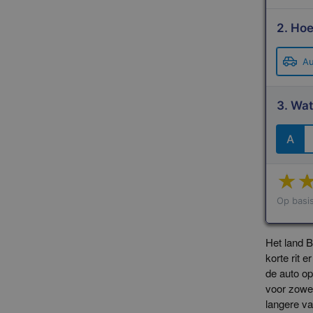
2. Hoe
Au
3. Wat
A
Op basi
Het land B
korte rit 
de auto op
voor zowel
langere va