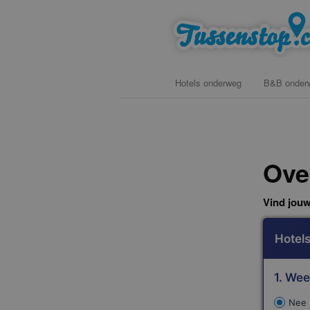
Spring
vind hotels, campings en b&b 
naar
de
primaire
Hoofdmenu
inhoud
Hotels onderweg
B&B onder
Tussenstop .
Ove
Vind jouw
Hotels
1. Wee
Nee