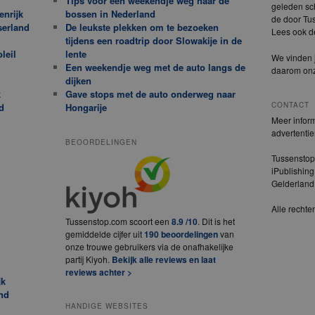
Tips voor een weekendje weg naar de
geleden sch
enrijk
bossen in Nederland
de door Tus
serland
De leukste plekken om te bezoeken
Lees ook 
tijdens een roadtrip door Slowakije in de
leil
lente
We vinden j
Een weekendje weg met de auto langs de
daarom on
dijken
k
Gave stops met de auto onderweg naar
CONTACT
d
Hongarije
Meer inform
advertenti
BEOORDELINGEN
Tussenstop
iPublishing
Gelderlan
Alle recht
Tussenstop.com scoort een
8.9 /10
. Dit is het
gemiddelde cijfer uit
190 beoordelingen
van
onze trouwe gebruikers via de onafhakelijke
partij Kiyoh.
Bekijk alle reviews en laat
reviews achter >
jk
nd
HANDIGE WEBSITES