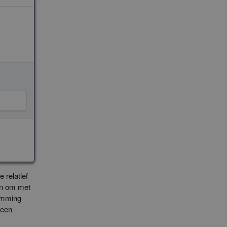
026 HERE
 relatief
den om met
temming
 een