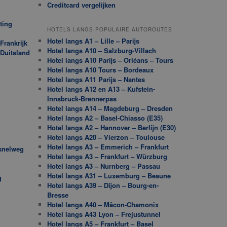
Creditcard vergelijken
ting
HOTELS LANGS POPULAIRE AUTOROUTES
Hotel langs A1 – Lille – Parijs
Frankrijk
Hotel langs A10 – Salzburg-Villach
 Duitsland
Hotel langs A10 Parijs – Orléans – Tours
Hotel langs A10 Tours – Bordeaux
Hotel langs A11 Parijs – Nantes
Hotel langs A12 en A13 – Kufstein-
Innsbruck-Brennerpas
Hotel langs A14 – Magdeburg – Dresden
Hotel langs A2 – Basel-Chiasso (E35)
Hotel langs A2 – Hannover – Berlijn (E30)
Hotel langs A20 – Vierzon – Toulouse
Hotel langs A3 – Emmerich – Frankfurt
snelweg
Hotel langs A3 – Frankfurt – Würzburg
Hotel langs A3 – Nurnberg – Passau
Hotel langs A31 – Luxemburg – Beaune
g
Hotel langs A39 – Dijon – Bourg-en-
Bresse
Hotel langs A40 – Mâcon-Chamonix
Hotel langs A43 Lyon – Frejustunnel
Hotel langs A5 – Frankfurt – Basel