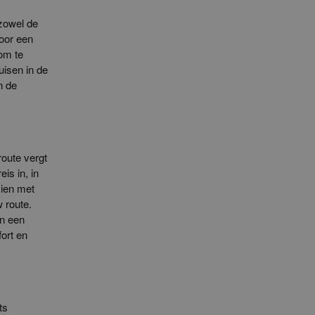
 zowel de
oor een
om te
uisen in de
n de
route vergt
is in, in
zien met
w route.
en een
fort en
ts