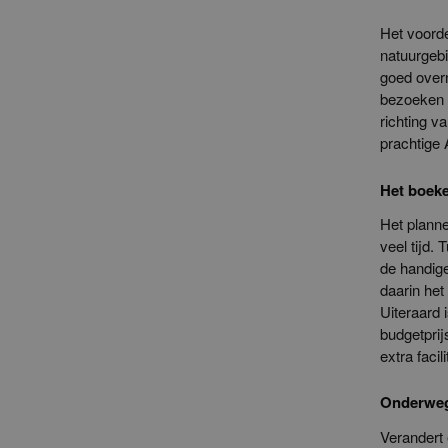
Het voorde
natuurgebi
goed overn
bezoeken n
richting v
prachtige
Het boeke
Het planne
veel tijd.
de handige
daarin het
Uiteraard 
budgetprij
extra facil
Onderweg 
Verandert e