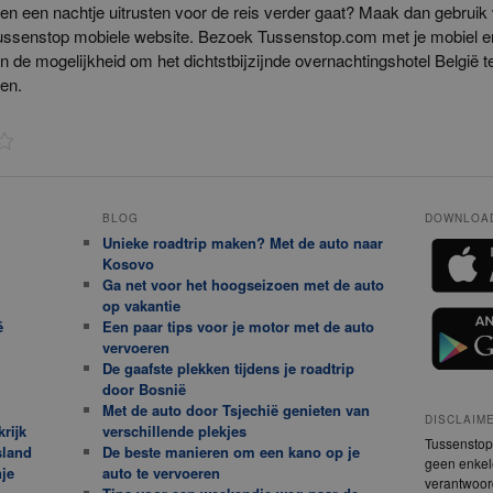
n een nachtje uitrusten voor de reis verder gaat? Maak dan gebruik
ussenstop mobiele website. Bezoek Tussenstop.com met je mobiel 
n de mogelijkheid om het dichtstbijzijnde overnachtingshotel België t
en.
BLOG
DOWNLOAD
Unieke roadtrip maken? Met de auto naar
Kosovo
Ga net voor het hoogseizoen met de auto
op vakantie
ë
Een paar tips voor je motor met de auto
vervoeren
De gaafste plekken tijdens je roadtrip
door Bosnië
Met de auto door Tsjechië genieten van
DISCLAIM
rijk
verschillende plekjes
Tussenstop.
sland
De beste manieren om een kano op je
geen enkele
je
auto te vervoeren
verantwoor