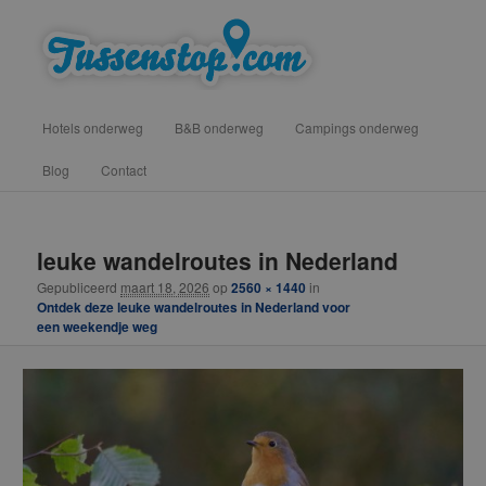
Spring
vind hotels, campings en b&b onderweg voor een tussenstop
naar
de
primaire
Tussenstop .com
Hoofdmenu
inhoud
Hotels onderweg
B&B onderweg
Campings onderweg
Blog
Contact
Afbeeldingsnavigatie
leuke wandelroutes in Nederland
Gepubliceerd
maart 18, 2026
op
2560 × 1440
in
Ontdek deze leuke wandelroutes in Nederland voor
een weekendje weg