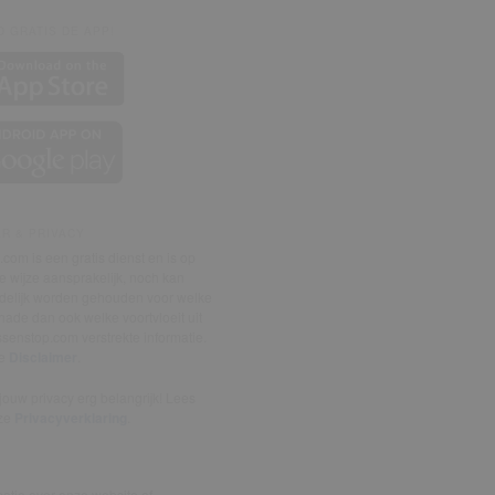
 GRATIS DE APP!
ER & PRIVACY
com is een gratis dienst en is op
 wijze aansprakelijk, noch kan
delijk worden gehouden voor welke
ade dan ook welke voortvloeit uit
senstop.com verstrekte informatie.
de
Disclaimer
.
ouw privacy erg belangrijk! Lees
ze
Privacyverklaring
.
atie over onze website of