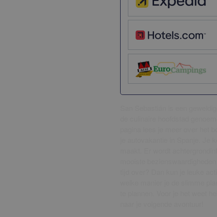
San Sebastián is een geweldig
de culinaire hoofdstad genoemd
pagina lees je meer over het b
je autovakantie in Spanje. Je 
maakt. Er wordt achtergrondin
mooiste bezienswaardigheden 
tijd over? Dan kun je leuke acti
welke manier je de slimme plan
te plannen. Voor je het weet heb
naar je volgende avontuur!