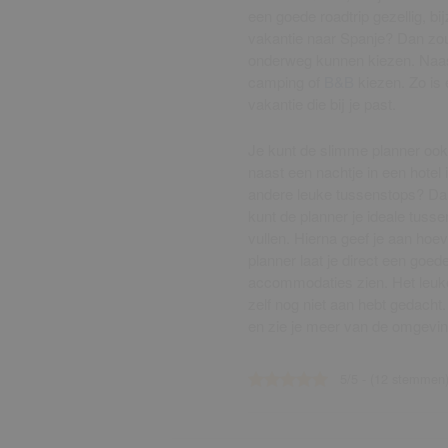
een goede roadtrip gezellig, b
vakantie naar Spanje? Dan zou 
onderweg kunnen kiezen. Naast
camping of
B&B
kiezen. Zo is
vakantie die bij je past.
Je kunt de slimme planner ook
naast een nachtje in een hote
andere leuke tussenstops? Dan 
kunt de planner je ideale tuss
vullen. Hierna geef je aan hoev
planner laat je direct een goe
accommodaties zien. Het leuke
zelf nog niet aan hebt gedacht.
en zie je meer van de omgevin
5/5 - (12 stemmen