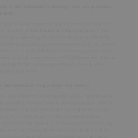
 hotel in San Sebastián onderweg? Dan kun je meteen
tdekken
derweg in Spanje
boeken voor je volgende autovakantie?
en fijn
hotel in San Sebastián onderweg
kiezen. San
Biskaje en grenst op 20 kilometer afstand aan Frankrijk.
askenland en zeker een bezoekje waard als je van historie,
. Er wonen ruim 187.000 mensen in deze Spaanse stad en
bieden bij optelt, kom je op ruim 436.000 inwoners. Maak je
stad als je hier naartoe gaat. Hieronder lees je wat er
en en te beleven is.
n San Sebastián mag je zeker niet missen
el in San Sebastián onderweg biedt je de uitgelezen kans
 deze stad te bieden heeft te gaan bewonderen. Wist je
m hebben voor San Sebastián? Zij noemen deze stad
sch centrum kent tal van smalle straatjes en mooie
in het historische centrum is Plaza de la Constitucion. De
glesia de San Vicente Mártir. Verder kun je de prachtige
. Playa de Zurriola, Playa de Ondaretta en Bahia de la