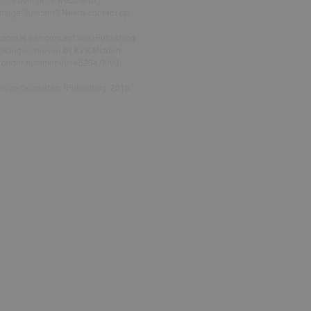
emogelijkheden?
Neem contact op
.com is een concept van iPublishing.
 is ingeschreven bij KVK Midden-
d onder nummer 09145264 0000.
en voorbehouden, iPublishing, 2018