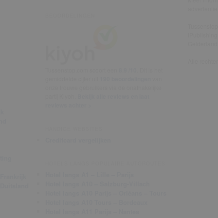
advertenti
BEOORDELINGEN
Tussenstop
iPublishing
Gelderlan
Alle recht
Tussenstop.com scoort een
8.9 /10
. Dit is het
gemiddelde cijfer uit
190 beoordelingen
van
onze trouwe gebruikers via de onafhakelijke
partij Kiyoh.
Bekijk alle reviews en laat
reviews achter >
jk
nd
HANDIGE WEBSITES
Creditcard vergelijken
ting
HOTELS LANGS POPULAIRE AUTOROUTES
Hotel langs A1 – Lille – Parijs
Frankrijk
Hotel langs A10 – Salzburg-Villach
 Duitsland
Hotel langs A10 Parijs – Orléans – Tours
Hotel langs A10 Tours – Bordeaux
Hotel langs A11 Parijs – Nantes