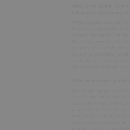
Slaap je een nachtje in een
het centrum van de stad on
Wil je graag een leuk
hotel on
Dan kun je bijvoorbeeld voor e
Sebastián ligt aan de Golf van 
Het is een geweldige stad in B
cultuur en gastronomie houdt
als je er de grootstedelijke ge
dus klaar voor een iets grotere 
allemaal in San Sebastián te zi
Deze bezienswaardigheden i
Een nachtje logeren in een hot
om de bezienswaardigheden die
dat de Basken een andere naa
namelijk Donostia. Het histori
architectuur. Het beste stukje 
mooiste kerk in de stad is de I
stranden in de buurt ontdekken