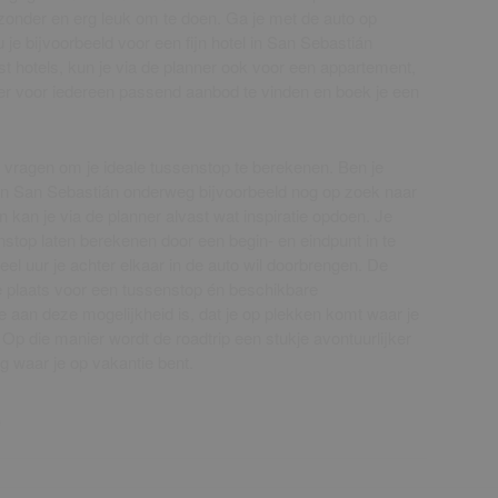
ijzonder en erg leuk om te doen. Ga je met de auto op
je bijvoorbeeld voor een fijn hotel in San Sebastián
 hotels, kun je via de planner ook voor een appartement,
 er voor iedereen passend aanbod te vinden en boek je een
 vragen om je ideale tussenstop te berekenen. Ben je
l in San Sebastián onderweg bijvoorbeeld nog op zoek naar
kan je via de planner alvast wat inspiratie opdoen. Je
enstop laten berekenen door een begin- en eindpunt in te
eel uur je achter elkaar in de auto wil doorbrengen. De
de plaats voor een tussenstop én beschikbare
 aan deze mogelijkheid is, dat je op plekken komt waar je
 Op die manier wordt de roadtrip een stukje avontuurlijker
g waar je op vakantie bent.
)