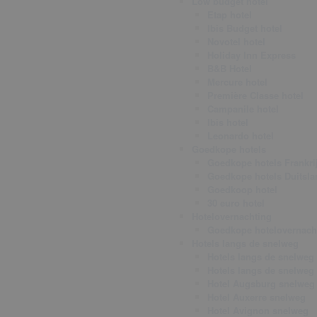
Low budget hotel
Etap hotel
Ibis Budget hotel
Novotel hotel
Holiday Inn Express
B&B Hotel
Mercure hotel
Première Classe hotel
Campanile hotel
Ibis hotel
Leonardo hotel
Goedkope hotels
Goedkope hotels Frankri
Goedkope hotels Duitsla
Goedkoop hotel
30 euro hotel
Hotelovernachting
Goedkope hotelovernach
Hotels langs de snelweg
Hotels langs de snelweg 
Hotels langs de snelweg
Hotel Augsburg snelweg
Hotel Auxerre snelweg
Hotel Avignon snelweg