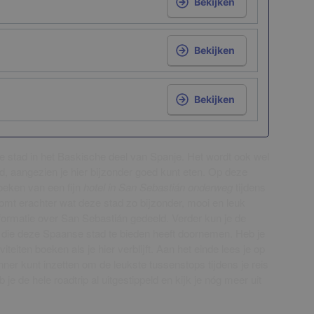
Bekijken
Bekijken
Bekijken
e stad in het Baskische deel van Spanje. Het wordt ook wel
, aangezien je hier bijzonder goed kunt eten. Op deze
oeken van een fijn
hotel in San Sebastián onderweg
tijdens
komt erachter wat deze stad zo bijzonder, mooi en leuk
formatie over San Sebastián gedeeld. Verder kun je de
die deze Spaanse stad te bieden heeft doornemen. Heb je
viteiten boeken als je hier verblijft. Aan het einde lees je op
ner kunt inzetten om de leukste tussenstops tijdens je reis
 je de hele roadtrip al uitgestippeld en kijk je nóg meer uit