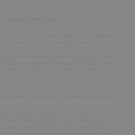
htig.
eze bijzondere Spaanse stad
Sebastián onderweg verblijft, kun je meteen kijken of je
nen in de tijd die je er hebt. Aangezien je in San Sebastián
kun je er allerlei verschillende watersporten beoefenen. Een
kken of paddleboarden. Je kunt ook leuke boot tours boeken,
t hebt op de kust. Verder is het de moeite waard om vooraf
 gerechten en restaurants in deze stad. Pintxos zijn kleine
chillende uitvoeringen op tafel te staan. Een goed
ra. Naast de hapjes, kun je ook heerlijke drankjes proeven
 welk hotel in San Sebastián onderweg vrij is tijdens je
e gaat, zal je veel vrijheid ervaren. Je bepaalt namelijk zelf
e vertrekt, hoelang je er blijft en je kunt meteen leuke
ngezien jij je eigen vervoer bij je hebt. Het fijne aan een
 bagage kunt meenemen als dat erin de auto past. Verder is