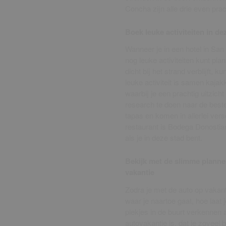
Concha zijn alle drie even prac
Boek leuke activiteiten in d
Wanneer je in een hotel in San 
nog leuke activiteiten kunt plan
dicht bij het strand verblijft, 
leuke activiteit is samen kaja
waarbij je een prachtig uitzich
research te doen naar de beste
tapas en komen in allerlei vers
restaurant is Bodega Donostiar
als je in deze stad bent.
Bekijk met de slimme planner
vakantie
Zodra je met de auto op vakanti
waar je naartoe gaat, hoe laat j
plekjes in de buurt verkennen aa
autovakantie is, dat je zoveel