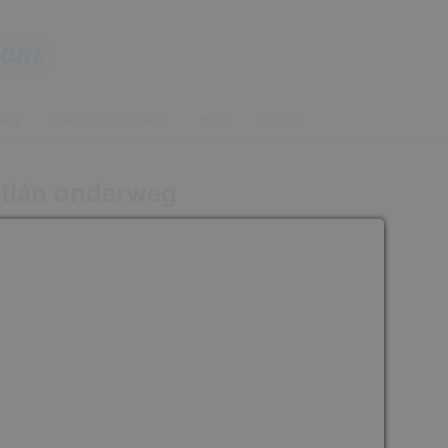
onderweg voor een tussenstop
weg
Campings onderweg
Blog
Contact
com
stián onderweg