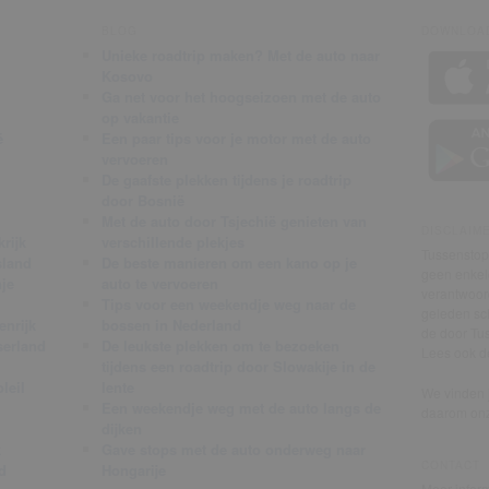
BLOG
DOWNLOAD
Unieke roadtrip maken? Met de auto naar
Kosovo
Ga net voor het hoogseizoen met de auto
op vakantie
ë
Een paar tips voor je motor met de auto
vervoeren
De gaafste plekken tijdens je roadtrip
door Bosnië
Met de auto door Tsjechië genieten van
DISCLAIM
rijk
verschillende plekjes
Tussenstop.
sland
De beste manieren om een kano op je
geen enkele
je
auto te vervoeren
verantwoor
Tips voor een weekendje weg naar de
geleden sch
enrijk
bossen in Nederland
de door Tus
serland
De leukste plekken om te bezoeken
Lees ook 
tijdens een roadtrip door Slowakije in de
leil
lente
We vinden j
Een weekendje weg met de auto langs de
daarom on
dijken
k
Gave stops met de auto onderweg naar
CONTACT
d
Hongarije
Meer inform