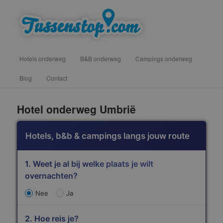
Spring
vind hotels, campings en b&b onderweg voor een tussenstop
naar
de
primaire
inhoud
Hoofdmenu
Hotels onderweg
B&B onderweg
Campings onderweg
Blog
Contact
Tussenstop .com
Hotel onderweg Umbrië
Hotels, b&b & campings langs jouw route
1. Weet je al bij welke plaats je wilt
overnachten?
Nee
Ja
2. Hoe reis je?