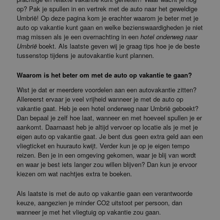
op? Pak je spullen in en vertrek met de auto naar het geweldige
Umbrië! Op deze pagina kom je erachter waarom je beter met je
auto op vakantie kunt gaan en welke bezienswaardigheden je niet
mag missen als je een overnachting in een
hotel onderweg naar
Umbrië
boekt. Als laatste geven wij je graag tips hoe je de beste
tussenstop tijdens je autovakantie kunt plannen.
Waarom is het beter om met de auto op vakantie te gaan?
Wist je dat er meerdere voordelen aan een autovakantie zitten?
Allereerst ervaar je veel vrijheid wanneer je met de auto op
vakantie gaat. Heb je een hotel onderweg naar Umbrië geboekt?
Dan bepaal je zelf hoe laat, wanneer en met hoeveel spullen je er
aankomt. Daarnaast heb je altijd vervoer op locatie als je met je
eigen auto op vakantie gaat. Je bent dus geen extra geld aan een
vliegticket en huurauto kwijt. Verder kun je op je eigen tempo
reizen. Ben je in een omgeving gekomen, waar je blij van wordt
en waar je best iets langer zou willen blijven? Dan kun je ervoor
kiezen om wat nachtjes extra te boeken.
Als laatste is met de auto op vakantie gaan een verantwoorde
keuze, aangezien je minder CO2 uitstoot per persoon, dan
wanneer je met het vliegtuig op vakantie zou gaan.