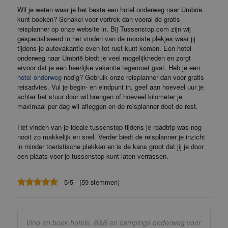
Wil je weten waar je het beste een hotel onderweg naar Umbrië
kunt boeken? Schakel voor vertrek dan vooral de gratis
reisplanner op onze website in. Bij Tussenstop.com zijn wij
gespecialiseerd in het vinden van de mooiste plekjes waar jij
tijdens je autovakantie even tot rust kunt komen. Een hotel
onderweg naar Umbrië biedt je veel mogelijkheden en zorgt
ervoor dat je een heerlijke vakantie tegemoet gaat. Heb je een
hotel onderweg
nodig? Gebruik onze reisplanner dan voor gratis
reisadvies. Vul je begin- en eindpunt in, geef aan hoeveel uur je
achter het stuur door wil brengen of hoeveel kilometer je
maximaal per dag wil afleggen en de reisplanner doet de rest.
Het vinden van je ideale tussenstop tijdens je roadtrip was nog
nooit zo makkelijk en snel. Verder biedt de reisplanner je inzicht
in minder toeristische plekken en is de kans groot dat jij je door
een plaats voor je tussenstop kunt laten verrassen.
5/5 - (59 stemmen)
Vind en boek hotels, B&B en campings onderweg voor