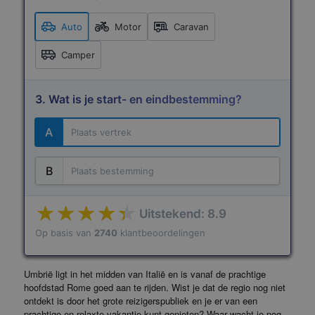
Auto
Motor
Caravan
Camper
3. Wat is je start- en eindbestemming?
A
B
Uitstekend: 8.9
Op basis van
2740
klantbeoordelingen
Terms of use
© 1987–2026 HERE
Umbrië ligt in het midden van Italië en is vanaf de prachtige
hoofdstad Rome goed aan te rijden. Wist je dat de regio nog niet
ontdekt is door het grote reizigerspubliek en je er van een
prachtige en relaxte vakantie kunt genieten? Waar wacht je nog