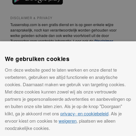
DISCLAIMER & PRIVACY
Tussenstop.com is een gratis dienst en is op geen enkele wijze
aansprakelijk, noch kan verantwoordelijk worden gehouden voor
welke geleden schade dan ook welke voortvloeit uit de door
Tussenstop.com verstrekte informatie. Lees ook de
Disclaimer
.
We vinden jouw privacy erg belangrijk! Lees daarom
We gebruiken cookies
onze
Privacyverklaring
.
Om deze website goed te laten werken en onze dienst te
CONTACT
verbeteren, gebruiken we altijd functionele en analytische
Meer informatie over onze website of advertentiemogelijkheden?
cookies. Daarnaast maken we gebruik van targeting cookies.
Neem contact op
Met deze cookies kunnen zowel wij als onze vertrouwde
Tussenstop.com is een concept van iPublishing. iPublishing is
partners je gepersonaliseerde advertenties en aanbevelingen op
ingeschreven bij KVK Midden-Gelderland onder nummer 09145264
en buiten onze site laten zien. Als je op de knop "Doorgaan"
0000.
klikt, ga je akkoord met ons
privacy- en cookiebeleid
. Als je
Alle rechten voorbehouden, iPublishing, 2018
ervoor kiest om cookies te
weigeren
, plaatsen we alleen
noodzakelijke cookies.