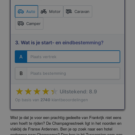
Auto
Motor
Caravan
Camper
3. Wat is je start- en eindbestemming?
A
B
Uitstekend: 8.9
Op basis van
2740
klantbeoordelingen
Terms of use
© 1987–2026 HERE
Wist je dat je voor een prachtig gedeelte van Frankrijk niet eens
uren hoeft te rijden? De Champagnestreek ligt in het noorden en
vlakbij de Franse Ardennen. Ben je op zoek naar een hotel
onderweg naar Champagne? Dan ben je bij Tussenstop.com aan