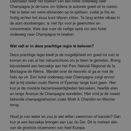
Daarnaast biedt het boeken van een hotel onderweg naar
Champagne je de kans om tijdens je autoreis goed uit te rusten.
Het is beter om verre afstanden op te splitsen, zodat je fris en
fruitig achter het stuur kunt blijven zitten. Te lang achter elkaar in
de auto doorbrengen, is niet fijn voor je gewrichten en
concentratie. Kies dus voor de veilige optie om een hotel
onderweg naar Champagne te boeken.
Wat valt er in deze prachtige regio te beleven?
Deze prachtige regio biedt je de mogelijkheid om goed tot rust te
komen en van al het natuurschoon om je heen te genieten. Breng
bijvoorbeeld een bezoekje aan het Parc Natural Régional de la
Montagne de Reims. Wandel over de heuvels of ga er met de
fiets op uit. Een hotel onderweg naar Champagne zorgt ervoor
dat je bij steden zoals Reims of Épernay langs kunt gaan. Hier
kun je de mooiste bezienswaardigheden bezoeken, heerlijk eten
en langs Avenue de Champagne wandelen. Hier vind je de meest
bekende champagnehuizen zoals Moët & Chandon en Mercier
terug.
Houd je van water en zou je wel willen zwemmen of kanoën? Dan
kun je een bezoekje brengen aan Lac du Der. Dit is meteen één
van de grootste stuwmeren van heel Europa.