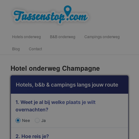
Spring
vind hotels, campings en b&b onderweg voor een tussenstop
naar
de
primaire
inhoud
Hoofdmenu
Hotels onderweg
B&B onderweg
Campings onderweg
Blog
Contact
Tussenstop .com
Hotel onderweg Champagne
Hotels, b&b & campings langs jouw route
1. Weet je al bij welke plaats je wilt
overnachten?
Nee
Ja
2. Hoe reis je?