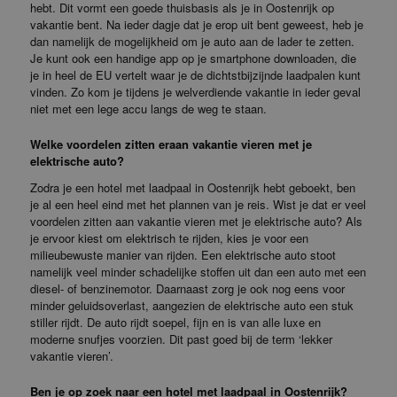
hebt. Dit vormt een goede thuisbasis als je in Oostenrijk op
vakantie bent. Na ieder dagje dat je erop uit bent geweest, heb je
dan namelijk de mogelijkheid om je auto aan de lader te zetten.
Je kunt ook een handige app op je smartphone downloaden, die
je in heel de EU vertelt waar je de dichtstbijzijnde laadpalen kunt
vinden. Zo kom je tijdens je welverdiende vakantie in ieder geval
niet met een lege accu langs de weg te staan.
Welke voordelen zitten eraan vakantie vieren met je
elektrische auto?
Zodra je een hotel met laadpaal in Oostenrijk hebt geboekt, ben
je al een heel eind met het plannen van je reis. Wist je dat er veel
voordelen zitten aan vakantie vieren met je elektrische auto? Als
je ervoor kiest om elektrisch te rijden, kies je voor een
milieubewuste manier van rijden. Een elektrische auto stoot
namelijk veel minder schadelijke stoffen uit dan een auto met een
diesel- of benzinemotor. Daarnaast zorg je ook nog eens voor
minder geluidsoverlast, aangezien de elektrische auto een stuk
stiller rijdt. De auto rijdt soepel, fijn en is van alle luxe en
moderne snufjes voorzien. Dit past goed bij de term ‘lekker
vakantie vieren’.
Ben je op zoek naar een hotel met laadpaal in Oostenrijk?