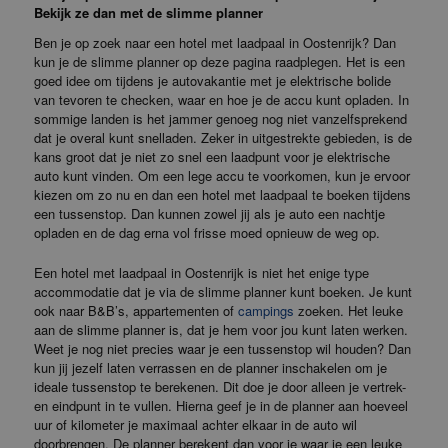
Bekijk ze dan met de slimme planner
Ben je op zoek naar een hotel met laadpaal in Oostenrijk? Dan
kun je de slimme planner op deze pagina raadplegen. Het is een
goed idee om tijdens je autovakantie met je elektrische bolide
van tevoren te checken, waar en hoe je de accu kunt opladen. In
sommige landen is het jammer genoeg nog niet vanzelfsprekend
dat je overal kunt snelladen. Zeker in uitgestrekte gebieden, is de
kans groot dat je niet zo snel een laadpunt voor je elektrische
auto kunt vinden. Om een lege accu te voorkomen, kun je ervoor
kiezen om zo nu en dan een hotel met laadpaal te boeken tijdens
een tussenstop. Dan kunnen zowel jij als je auto een nachtje
opladen en de dag erna vol frisse moed opnieuw de weg op.
Een hotel met laadpaal in Oostenrijk is niet het enige type
accommodatie dat je via de slimme planner kunt boeken. Je kunt
ook naar B&B’s, appartementen of
campings
zoeken. Het leuke
aan de slimme planner is, dat je hem voor jou kunt laten werken.
Weet je nog niet precies waar je een tussenstop wil houden? Dan
kun jij jezelf laten verrassen en de planner inschakelen om je
ideale tussenstop te berekenen. Dit doe je door alleen je vertrek-
en eindpunt in te vullen. Hierna geef je in de planner aan hoeveel
uur of kilometer je maximaal achter elkaar in de auto wil
doorbrengen. De planner berekent dan voor je waar je een leuke