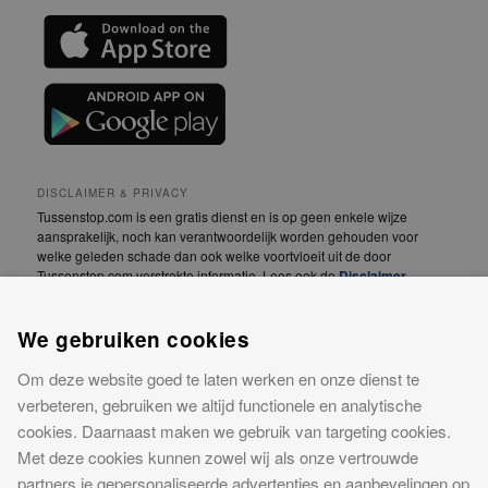
DISCLAIMER & PRIVACY
Tussenstop.com is een gratis dienst en is op geen enkele wijze
aansprakelijk, noch kan verantwoordelijk worden gehouden voor
welke geleden schade dan ook welke voortvloeit uit de door
Tussenstop.com verstrekte informatie. Lees ook de
Disclaimer
.
We vinden jouw privacy erg belangrijk! Lees daarom
We gebruiken cookies
onze
Privacyverklaring
.
Om deze website goed te laten werken en onze dienst te
CONTACT
verbeteren, gebruiken we altijd functionele en analytische
Meer informatie over onze website of advertentiemogelijkheden?
cookies. Daarnaast maken we gebruik van targeting cookies.
Neem contact op
Met deze cookies kunnen zowel wij als onze vertrouwde
Tussenstop.com is een concept van iPublishing. iPublishing is
partners je gepersonaliseerde advertenties en aanbevelingen op