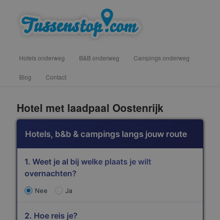
Spring
vind hotels, campings en b&b onderweg voor een tussenstop
naar
de
primaire
inhoud
Hoofdmenu
Hotels onderweg
B&B onderweg
Campings onderweg
Blog
Contact
Tussenstop .com
Hotel met laadpaal Oostenrijk
Hotels, b&b & campings langs jouw route
1. Weet je al bij welke plaats je wilt
overnachten?
Nee
Ja
2. Hoe reis je?