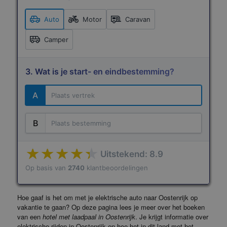
Auto
Motor
Caravan
Camper
3. Wat is je start- en eindbestemming?
A
B
Uitstekend: 8.9
Op basis van
2740
klantbeoordelingen
Terms of use
© 1987–2026 HERE
Hoe gaaf is het om met je elektrische auto naar Oostenrijk op
vakantie te gaan? Op deze pagina lees je meer over het boeken
van een
hotel met laadpaal in Oostenrijk
. Je krijgt informatie over
elektrische rijden in Oostenrijk en hoe het in dit land met het