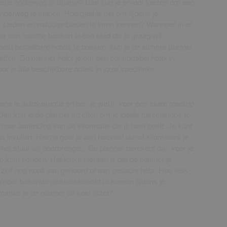
otel onderweg in Spanje
? Dan kun je ervoor kiezen om een
onderweg te slapen. Hoe gaaf is het om tijdens je
 steden en natuurgebieden te leren kennen? Wanneer je er
aar een nachtje boeken in een stad die je graag wil
st betaalbare hotels te boeken, kun je de slimme planner
tten. De planner helpt je om een comfortabel hotel in
r je alle beschikbare opties in jouw specifieke
ens je autovakantie en ben je wel in voor een leuke roadtrip
Dan kun je de planner inzetten om je ideale tussenstops te
naar aanleiding van de informatie die jij hem geeft. Je kunt
is invullen. Hierna geef je aan hoeveel uur of kilometers je
het stuur wil doorbrengen. De planner berekent dan voor je
p kunt houden. Het leuke hieraan is dat de planner je
zelf nog nooit van gehoord of aan gedacht hebt. Hoe leuk
inder bekende plekken terecht te komen tijdens je
manier je de planner dit keer inzet?
)