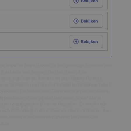
Bekijken
Bekijken
Bekijken
kend onder de naam Gerona, is een geweldige Spaanse stad
 je vakantie kunt boeken. De stad stamt uit de
storie, prachtige architectuur en gezelligheid. Op deze
e over het boeken van een comfortabel en betaalbaar
hotel in
tovakantie. De historie van Girona wordt je niet onthouden,
e geschiedenis van de stad kunt lezen. Verder kun je
bezienswaardigheden je hier wil bezoeken. Er worden ook
activiteiten die je in deze Spaanse stad kunt boeken. Aan
elke manier je de tussenstop planner het beste kunt
ltaat.