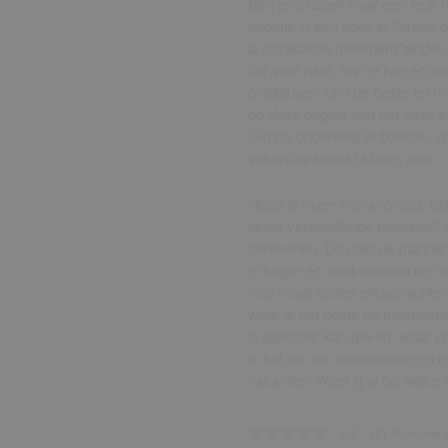
Ben je op zoek naar een leuk
h
nachtje in een hotel in Girona 
autovakantie meerdere landen,
tijd voor hebt, kun je hier en d
ontdekken. Om de beste en mee
op deze pagina aan het werk ze
Girona onderweg te boeken, doo
vakantieperiode te laten zien.
Houd je meer van avontuur tijd
langs verschillende plaatsen? 
berekenen. Dit doet de planner 
je begin- en eindpunt van de re
maximaal achter elkaar achter 
waar je het beste de tussensto
suggesties kan geven, waar je 
is het om op verrassende en m
vakantie? Weet jij al op welke 
5/5 - (11 stemmen