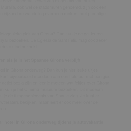
unt deze kathedraal zowel van binnen als van buiten
 Muralla, ook wel de stadsmuren genoemd, zijn ook een
en bijzondere wandeling overheen maken, met prachtige
fotogenieke plek van Girona? Dan kun je de gekleurde
Onyar bezoeken. De Eglesia de Sant Feliu mag ook zeker
 je deze stad bezoekt.
ven als je in het Spaanse Girona verblijft
tel in Girona onderweg? Dan kun je hier leuke uitjes
Je kunt bijvoorbeeld meedoen aan een fietstour met een gids
 actief bezig zijn en leer je meteen wat feitjes over Girona
 Dan kun je het Cinema museum bezoeken. Dit museum
at je de filmgeschiedenis van Spanje zien. Je kunt er
theaters bekijken, maar leert er ook meer over de
nen.
ar hotel in Girona onderweg tijdens je autovakantie