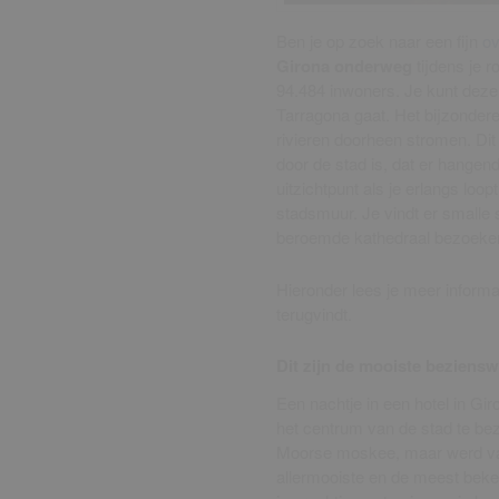
Ben je op zoek naar een fijn
ov
Girona onderweg
tijdens je r
94.484 inwoners. Je kunt deze
Tarragona gaat. Het bijzondere
rivieren doorheen stromen. Dit
door de stad is, dat er hangen
uitzichtpunt als je erlangs loo
stadsmuur. Je vindt er smalle s
beroemde kathedraal bezoeke
Hieronder lees je meer informa
terugvindt.
Dit zijn de mooiste beziensw
Een nachtje in een hotel in Gir
het centrum van de stad te be
Moorse moskee, maar werd va
allermooiste en de meest beke