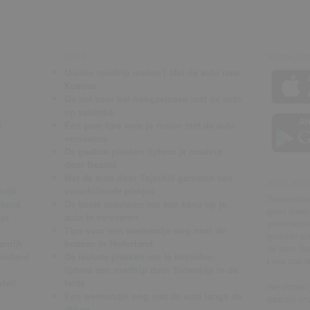
BLOG
DOWNLOAD
Unieke roadtrip maken? Met de auto naar
Kosovo
Ga net voor het hoogseizoen met de auto
op vakantie
ë
Een paar tips voor je motor met de auto
vervoeren
De gaafste plekken tijdens je roadtrip
door Bosnië
Met de auto door Tsjechië genieten van
DISCLAIM
rijk
verschillende plekjes
Tussenstop.
sland
De beste manieren om een kano op je
geen enkele
je
auto te vervoeren
verantwoor
Tips voor een weekendje weg naar de
geleden sch
enrijk
bossen in Nederland
de door Tus
serland
De leukste plekken om te bezoeken
Lees ook 
tijdens een roadtrip door Slowakije in de
leil
lente
We vinden j
Een weekendje weg met de auto langs de
daarom on
dijken