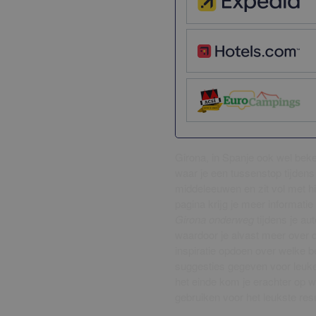
Girona, in Spanje ook wel be
waar je een tussenstop tijdens
middeleeuwen en zit vol met hi
pagina krijg je meer informati
Girona onderweg
tijdens je au
waardoor je alvast meer over d
inspiratie opdoen over welke 
suggesties gegeven voor leuke 
het einde kom je erachter op w
gebruiken voor het leukste resu