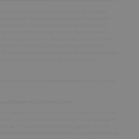
ernachtingshotel in Spanje
? Dan kun je een
hotel in
oadtrip boeken. Girona ligt in Catalonië en heeft rond de
 stad bezoeken als je bijvoorbeeld naar Barcelona en
 aan deze Catalaanse stad is dat er maar liefst twee
 zijn de Onyar en de Ter. Het gave effect van de Onyar
de huizen overheen zijn gebouwd. Dit geeft een uniek
pt. De stad komt uit de middeleeuwen en heeft een prachtige
traatjes terug, een Joodse wijk en je kunt er een
n.
tie over de mooiste bezienswaardigheden die je in Girona
aardigheden als je in Girona bent
ona onderweg, zorgt ervoor dat je de mogelijkheid krijgt om
zoeken. La Cathedral de Santa Maria is van oorsprong een
e
naf de 11
eeuw als katholieke kerk gebruikt. Dit is de
nde bezienswaardigheid van Girona. De gotische bouwstijl