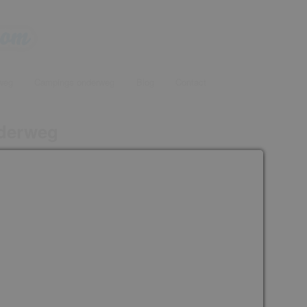
onderweg voor een tussenstop
weg
Campings onderweg
Blog
Contact
com
nderweg