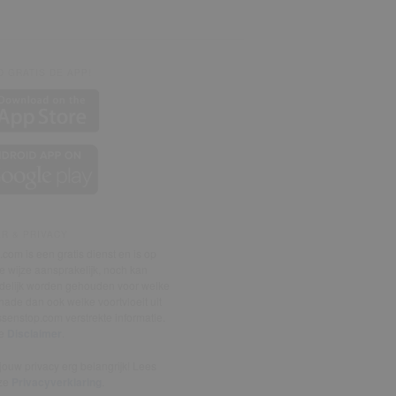
 GRATIS DE APP!
ER & PRIVACY
com is een gratis dienst en is op
 wijze aansprakelijk, noch kan
delijk worden gehouden voor welke
ade dan ook welke voortvloeit uit
senstop.com verstrekte informatie.
de
Disclaimer
.
ouw privacy erg belangrijk! Lees
ze
Privacyverklaring
.