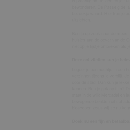
is prachtig om te zien en je k
bewonderen. De Passeig de la
bezoekje waard. Hier kun je e
uitzichten.
Ben je op zoek naar de meest 
huisjes aan de oever van de 
niet op je lijstje ontbreken als
Deze activiteiten kun je bele
Logeer je een nachtje in een ho
verzinnen tijdens je verblijf. 
door de stad. Dan kun je lekker
kennen. Ben je gek op film?
staat in de wijk Mercadal en la
bewegende beelden uit schaduw
bioscopen zoals wij ze nu ken
Boek nu een fijn en betaalba