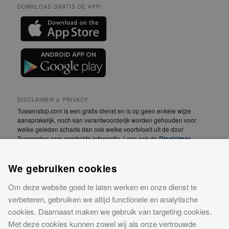
DOWNLOAD GRATIS DE APP!
DISCLAIMER & PRIVACY
Tussenstop.com is een gratis dienst en is op geen enkele wijze
aansprakelijk, noch kan verantwoordelijk worden gehouden voor
welke geleden schade dan ook welke voortvloeit uit de door
Tussenstop.com verstrekte informatie. Lees ook de
Disclaimer
.
We vinden jouw privacy erg belangrijk! Lees daarom
We gebruiken cookies
onze
Privacyverklaring
.
Om deze website goed te laten werken en onze dienst te
CONTACT
verbeteren, gebruiken we altijd functionele en analytische
Meer informatie over onze website of advertentiemogelijkheden?
cookies. Daarnaast maken we gebruik van targeting cookies.
Neem contact op
Met deze cookies kunnen zowel wij als onze vertrouwde