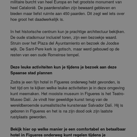
militaire burcht van heel Europa en het grootste monument van
heel Catalonië. De paardenstallen zijn bewaard gebleven en
bieden maar liefst ruimte aan 450 paarden. Dit zegt wel iets over
hoe groot het daadwerkelijk is.
In het historische centrum kun je prachtige architectuur bekijken.
De oude stadsmuur inclusief toren, zijn een bezoekje waard.
Struin over het Plaza del Ayuntamiento en bezoek de Joodse
wijk. De Sant-Pere kerk is gotisch, maar werd gebouwd op de
resten van een oude Romeinse tempel.
Deze leuke activiteiten kun je tijdens je bezoek aan deze
Spaanse stad plannen
Zodra je een fijn hotel in Figueres onderweg hebt gevonden, is
het tijd om te kijken welke leuke activiteiten je in deze omgeving
kunt meemaken. Het mooiste museum in Figueres is het Teatro-
Museo Dalí. Je vindt hier geweldige kunst terug van de
wereldberoemde surrealistische kunstenaar Salvador Dalí. Hij is
geboren in Figueres en het is na zijn dood ook zijn laatste
rustplaats geworden.
Bekijk hier op welke manier je een comfortabel en betaalbaar
hotel in Figueres onderweg kunt regelen tijdens je