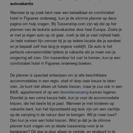
autovakantie
Wanneer je op zoek bent naar een betaalbaar en comfortabel
hotel in Figueres onderweg, kun je de slimme planner op deze
pagina om hulp vragen. Bij Tussenstop.com zijn wij dol op het
plannen van de leukste autovakanties door heel Europa. Zodra je
er met je eigen auto op uit gaat, merk je dat je veel vrijheid hebt.
Je hebt meteen fijn vervoer bij je op iedere locatie die je aandoet
en je bepaalt zelf hoe lang je ergens verblijft. De auto is het
perfecte vervoersmiddel tijdens je vakantie als je meer van je
omgeving wil zien. Om tussendoor tot rust te komen, kun je een
comfortabel hotel in Figueres onderweg boeken.
De planner is speciaal ontworpen om je alle beschikbare
accommodaties in een regio, stad of dorp naar keuze te laten
zien. Je kunt niet alleen uit hotels kiezen, maar je zou ook in een
B&B, appartement of op een
doorreiscamping
kunnen logeren.
Doordat je een ruime keuze hebt, kun je voor de accommodatie
kiezen, die het beste bij je past. Wanneer je met kinderen op
vakantie bent, kan het bijvoorbeeld erg leuk zijn om een nachtje
op de camping in de natuur door te brengen. Wil je meer luxe?
Dan kun je voor een hotel kiezen. Wist je dat je de slimme
planner kunt vragen om je ideale tussenstop voor je te
berekenen? Dit doe je door alleen je vertrek- en eindpunt in te