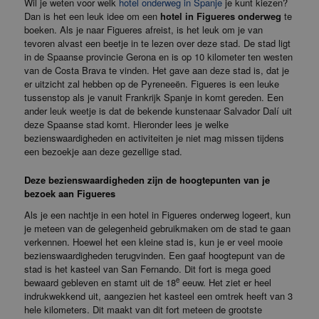
Wil je weten voor welk
hotel onderweg in Spanje
je kunt kiezen?
Dan is het een leuk idee om een
hotel in Figueres onderweg
te
boeken. Als je naar Figueres afreist, is het leuk om je van
tevoren alvast een beetje in te lezen over deze stad. De stad ligt
in de Spaanse provincie Gerona en is op 10 kilometer ten westen
van de Costa Brava te vinden. Het gave aan deze stad is, dat je
er uitzicht zal hebben op de Pyreneeën. Figueres is een leuke
tussenstop als je vanuit Frankrijk Spanje in komt gereden. Een
ander leuk weetje is dat de bekende kunstenaar Salvador Dalí uit
deze Spaanse stad komt. Hieronder lees je welke
bezienswaardigheden en activiteiten je niet mag missen tijdens
een bezoekje aan deze gezellige stad.
Deze bezienswaardigheden zijn de hoogtepunten van je
bezoek aan Figueres
Als je een nachtje in een hotel in Figueres onderweg logeert, kun
je meteen van de gelegenheid gebruikmaken om de stad te gaan
verkennen. Hoewel het een kleine stad is, kun je er veel mooie
bezienswaardigheden terugvinden. Een gaaf hoogtepunt van de
stad is het kasteel van San Fernando. Dit fort is mega goed
e
bewaard gebleven en stamt uit de 18
eeuw. Het ziet er heel
indrukwekkend uit, aangezien het kasteel een omtrek heeft van 3
hele kilometers. Dit maakt van dit fort meteen de grootste