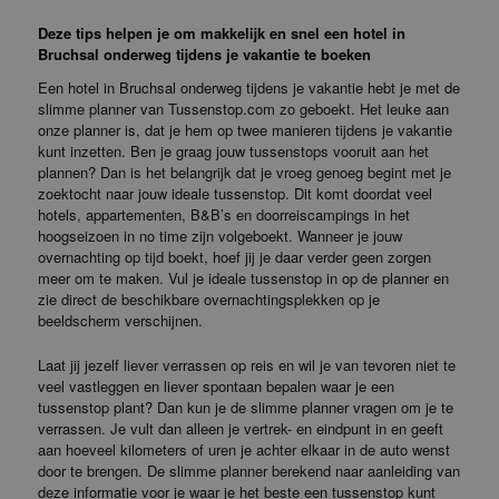
Deze tips helpen je om makkelijk en snel een hotel in
Bruchsal onderweg tijdens je vakantie te boeken
Een hotel in Bruchsal onderweg tijdens je vakantie hebt je met de
slimme planner van Tussenstop.com zo geboekt. Het leuke aan
onze planner is, dat je hem op twee manieren tijdens je vakantie
kunt inzetten. Ben je graag jouw tussenstops vooruit aan het
plannen? Dan is het belangrijk dat je vroeg genoeg begint met je
zoektocht naar jouw ideale tussenstop. Dit komt doordat veel
hotels, appartementen, B&B’s en doorreiscampings in het
hoogseizoen in no time zijn volgeboekt. Wanneer je jouw
overnachting op tijd boekt, hoef jij je daar verder geen zorgen
meer om te maken. Vul je ideale tussenstop in op de planner en
zie direct de beschikbare overnachtingsplekken op je
beeldscherm verschijnen.
Laat jij jezelf liever verrassen op reis en wil je van tevoren niet te
veel vastleggen en liever spontaan bepalen waar je een
tussenstop plant? Dan kun je de slimme planner vragen om je te
verrassen. Je vult dan alleen je vertrek- en eindpunt in en geeft
aan hoeveel kilometers of uren je achter elkaar in de auto wenst
door te brengen. De slimme planner berekend naar aanleiding van
deze informatie voor je waar je het beste een tussenstop kunt