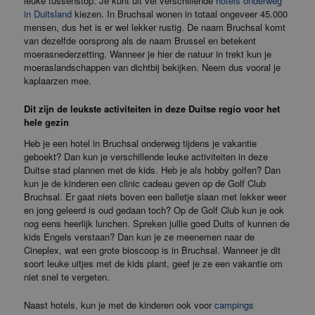
leuke tussenstop. Je kunt uit vel verschillende
hotels onderweg
in Duitsland
kiezen. In Bruchsal wonen in totaal ongeveer 45.000
mensen, dus het is er wel lekker rustig. De naam Bruchsal komt
van dezelfde oorsprong als de naam Brussel en betekent
moerasnederzetting. Wanneer je hier de natuur in trekt kun je
moeraslandschappen van dichtbij bekijken. Neem dus vooral je
kaplaarzen mee.
Dit zijn de leukste activiteiten in deze Duitse regio voor het
hele gezin
Heb je een hotel in Bruchsal onderweg tijdens je vakantie
geboekt? Dan kun je verschillende leuke activiteiten in deze
Duitse stad plannen met de kids. Heb je als hobby golfen? Dan
kun je de kinderen een clinic cadeau geven op de Golf Club
Bruchsal. Er gaat niets boven een balletje slaan met lekker weer
en jong geleerd is oud gedaan toch? Op de Golf Club kun je ook
nog eens heerlijk lunchen. Spreken jullie goed Duits of kunnen de
kids Engels verstaan? Dan kun je ze meenemen naar de
Cineplex, wat een grote bioscoop is in Bruchsal. Wanneer je dit
soort leuke uitjes met de kids plant, geef je ze een vakantie om
niet snel te vergeten.
Naast hotels, kun je met de kinderen ook voor
campings