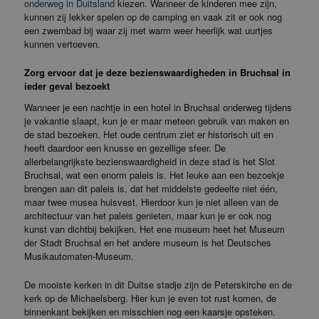
onderweg in Duitsland
kiezen. Wanneer de kinderen mee zijn,
kunnen zij lekker spelen op de camping en vaak zit er ook nog
een zwembad bij waar zij met warm weer heerlijk wat uurtjes
kunnen vertoeven.
Zorg ervoor dat je deze bezienswaardigheden in Bruchsal in
ieder geval bezoekt
Wanneer je een nachtje in een hotel in Bruchsal onderweg tijdens
je vakantie slaapt, kun je er maar meteen gebruik van maken en
de stad bezoeken. Het oude centrum ziet er historisch uit en
heeft daardoor een knusse en gezellige sfeer. De
allerbelangrijkste bezienswaardigheid in deze stad is het Slot
Bruchsal, wat een enorm paleis is. Het leuke aan een bezoekje
brengen aan dit paleis is, dat het middelste gedeelte niet één,
maar twee musea huisvest. Hierdoor kun je niet alleen van de
architectuur van het paleis genieten, maar kun je er ook nog
kunst van dichtbij bekijken. Het ene museum heet het Museum
der Stadt Bruchsal en het andere museum is het Deutsches
Musikautomaten-Museum.
De mooiste kerken in dit Duitse stadje zijn de Peterskirche en de
kerk op de Michaelsberg. Hier kun je even tot rust komen, de
binnenkant bekijken en misschien nog een kaarsje opsteken.