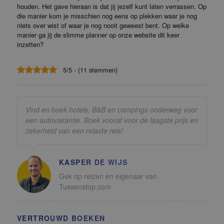
houden. Het gave hieraan is dat jij jezelf kunt laten verrassen. Op
die manier kom je misschien nog eens op plekken waar je nog
niets over wist of waar je nog nooit geweest bent. Op welke
manier ga jij de slimme planner op onze website dit keer
inzetten?
5/5 - (11 stemmen)
Vind en boek hotels, B&B en campings onderweg voor
een autovakantie. Boek vooraf voor de laagste prijs en
zekerheid van een relaxte reis!
KASPER DE WIJS
Gek op reizen en eigenaar van
Tussenstop.com
VERTROUWD BOEKEN