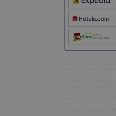
Staat er een autovakantie naar
tussenstop maken in het pracht
bezienswaardigheden, lekkere r
Bordeaux en lees snel verder w
meer informatie terug over he
welverdiende autovakantie. Bo
en te beleven valt. Los van de
geschiedenis en op welke mani
Maak kennis met de geweldi