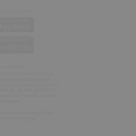
 GRATIS DE APP!
ER & PRIVACY
com is een gratis dienst en is op
 wijze aansprakelijk, noch kan
delijk worden gehouden voor welke
ade dan ook welke voortvloeit uit
senstop.com verstrekte informatie.
de
Disclaimer
.
ouw privacy erg belangrijk! Lees
ze
Privacyverklaring
.