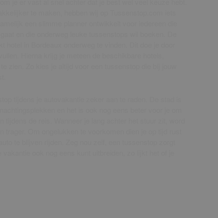
je er vast al snel achter dat je best wel veel keuze hebt.
kkelijker te maken, hebben wij op Tussenstop.com iets
amelijk een slimme planner ontwikkelt voor iedereen die
 gaat en die onderweg leuke tussenstops wil boeken. De
kt hotel in Bordeaux onderweg te vinden. Dit doe je door
vullen. Hierna krijg je meteen de beschikbare hotels,
 zien. Zo kies je altijd voor een tussenstop die bij jouw
t.
top tijdens je autovakantie zeker aan te raden. De stad is
rnachtingsplekken en het is ook nog eens beter voor je om
n tijdens de reis. Wanneer je lang achter het stuur zit, word
n trager. Om ongelukken te voorkomen dien je op tijd rust
auto te blijven rijden. Zeg nou zelf, een tussenstop zorgt
e vakantie ook nog eens kunt uitbreiden, zo lijkt het of je
)