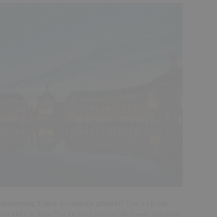
x onderweg
tijdens je vakantie geboekt? Dan zit je hier
landers is deze Franse stad één van de meest populaire