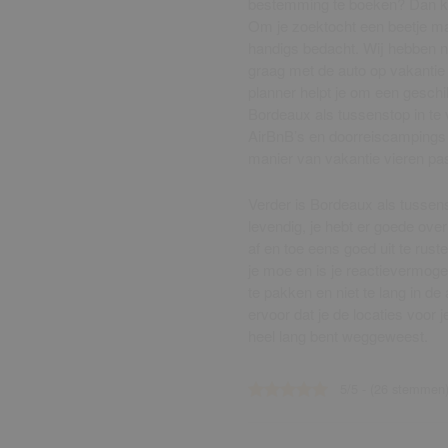
bestemming te boeken? Dan kom 
Om je zoektocht een beetje ma
handigs bedacht. Wij hebben n
graag met de auto op vakantie
planner helpt je om een geschi
Bordeaux als tussenstop in te 
AirBnB’s en doorreiscampings te
manier van vakantie vieren pas
Verder is Bordeaux als tussens
levendig, je hebt er goede ove
af en toe eens goed uit te ruste
je moe en is je reactievermoge
te pakken en niet te lang in de 
ervoor dat je de locaties voor j
heel lang bent weggeweest.
5/5 - (26 stemmen