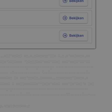
Bekijken
Bekijken
Bekijken
 zuid-Frankrijk op de planning? Dan kun je het beste een
ige Bordeaux. Deze stad heeft sfeer, veel verschillende
estaurants en gezellige terrasjes. Laat je verrassen door
at er allemaal te doen is. Op deze pagina lees je verder
t boeken van een
hotel in Bordeaux onderweg
tijdens je
rdeaux is een geweldige Franse stad, waar genoeg te zien
 hoogtepunten van deze stad, lees je ook meer over de
er je hier makkelijk en snel een overnachting kunt boeken.
ge stad Bordeaux