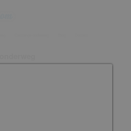
onderweg voor een tussenstop
weg
Campings onderweg
Blog
Contact
com
 onderweg