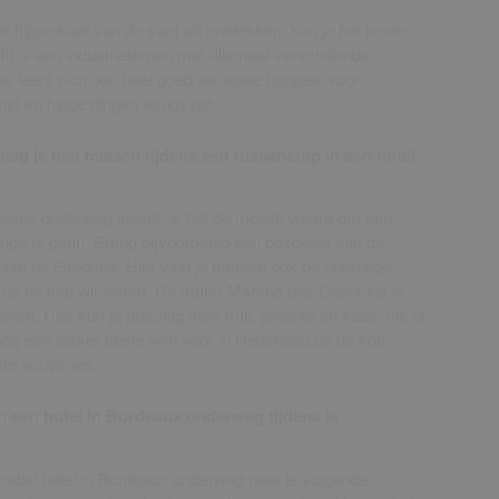
de hippe kant van de stad wil ontdekken, kun je het beste
t is een industrieterrein met allemaal verschillende
ek leent zich ook heel goed als leuke fotoplek voor
nst en hippe dingen terugvindt.
g je niet missen tijdens een tussenstop in een hotel
rdeaux onderweg slaapt, is het de moeite waard om een
ngs te gaan. Breng bijvoorbeeld een bezoekje aan de
 aan de Garonne. Hier vind je meteen ook de prachtige
er op de foto wil zetten. De markt Marché des Capucins is
en. Hier kun je prachtig vers fruit, groente en kaas, vis of
og een lekker flesje wijn voor in Nederland op de kop
ste souvenirs.
n een hotel in Bordeaux onderweg tijdens je
tabel hotel in Bordeaux onderweg naar je volgende