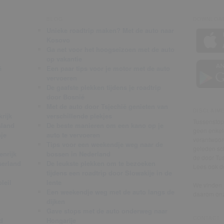
BLOG
DOWNLOAD
Unieke roadtrip maken? Met de auto naar
Kosovo
Ga net voor het hoogseizoen met de auto
op vakantie
ë
Een paar tips voor je motor met de auto
vervoeren
De gaafste plekken tijdens je roadtrip
door Bosnië
Met de auto door Tsjechië genieten van
DISCLAIM
rijk
verschillende plekjes
Tussenstop.
sland
De beste manieren om een kano op je
geen enkele
je
auto te vervoeren
verantwoor
Tips voor een weekendje weg naar de
geleden sch
enrijk
bossen in Nederland
de door Tus
serland
De leukste plekken om te bezoeken
Lees ook 
tijdens een roadtrip door Slowakije in de
leil
lente
We vinden j
Een weekendje weg met de auto langs de
daarom on
dijken
k
Gave stops met de auto onderweg naar
CONTACT
d
Hongarije