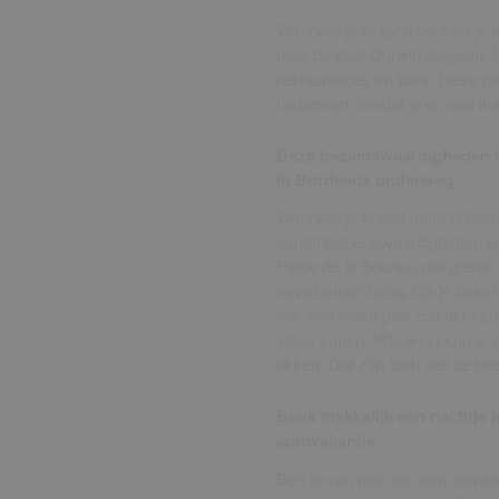
Wanneer je er toch bent en je 
naar de plek Darwin toegaan. Di
restaurantjes en bars. Deze pl
Instagram, omdat je er veel ku
Deze bezienswaardigheden ma
in Bordeaux onderweg
Wanneer je in een hotel in Bo
aantal bezienswaardigheden la
Place de la Bourse, dat grenst
nevelfontein terug, die je zek
ook een leuke plek om te bezoek
vlees kopen. Wie weet kun je n
tikken. Dat zijn toch wel de be
Boek makkelijk een nachtje i
autovakantie
Ben je van plan om een comfor