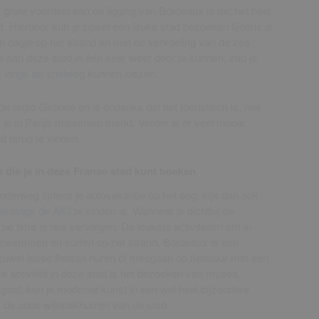
 grote voordeel aan de ligging van Bordeaux is dat het heel
gt. Hierdoor kun je zowel een leuke stad bezoeken tijdens je
n dagje op het strand en met de verkoeling van de zee
aan deze stad in één keer weer door te kunnen, zou je
x langs de snelweg
kunnen kiezen.
 regio Gironde en is ondanks dat het toeristisch is, niet
je in Parijs misschien merkt. Verder is er veel mooie
d terug te vinden.
ten die je in deze Franse stad kunt boeken
nderweg tijdens je autovakantie op het oog, kijk dan ook
el langs de A63
te vinden is. Wanneer je dichtbij de
 no time je reis vervolgen. De leukste activiteiten om in
, zwemmen en surfen op het strand. Bordeaux is een
 zowel losse fietsen huren of meegaan op fietstour met een
ke activiteit in deze stad is het bezoeken van musea.
gaat, kun je moderne kunst in een wel heel bijzondere
n de oude wijnpakhuizen van de stad.